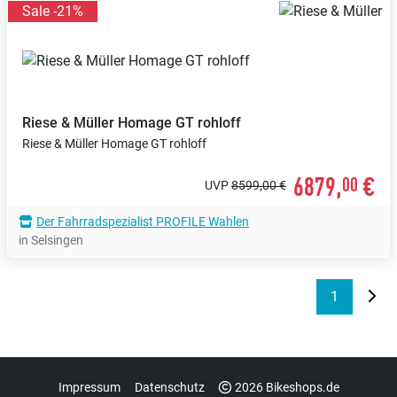
Sale -21%
Riese & Müller
Homage GT rohloff
Riese & Müller Homage GT rohloff
6879,
€
00
UVP
8599,00 €
Der Fahrradspezialist PROFILE Wahlen
in Selsingen
1
Impressum
Datenschutz
2026 Bikeshops.de