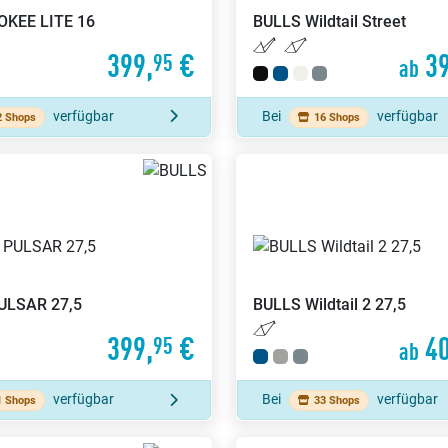
OKEE LITE 16
BULLS
Wildtail Street
399,
€
39
95
ab
verfügbar
Bei
verfügbar
2 Shops
16 Shops
ULSAR 27,5
BULLS
Wildtail 2 27,5
399,
€
40
95
ab
verfügbar
Bei
verfügbar
1 Shops
33 Shops