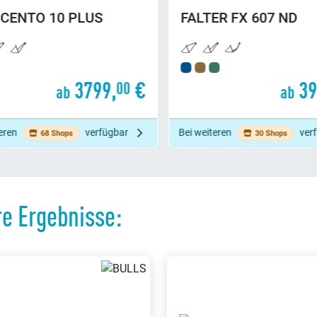
ALTER
FX 607 ND
FALTER
T 1.0
399,
€
00
ab
a
i weiteren
verfügbar
Bei weiteren
30 Shops
6 Shops
e Ergebnisse: