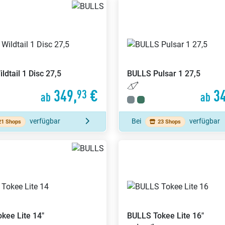
ildtail 1 Disc 27,5
BULLS
Pulsar 1 27,5
349,
€
34
93
ab
ab
verfügbar
Bei
verfügbar
21 Shops
23 Shops
okee Lite 14"
BULLS
Tokee Lite 16"