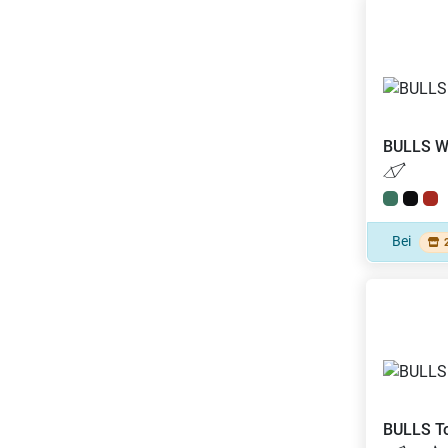
BULLS
W
Bei
BULLS
T