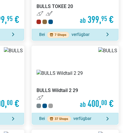
BULLS
TOKEE 20
9,
€
399,
€
95
95
ab
Bei
verfügbar
7 Shops
BULLS
Wildtail 2 29
0,
€
400,
€
00
00
ab
Bei
verfügbar
37 Shops