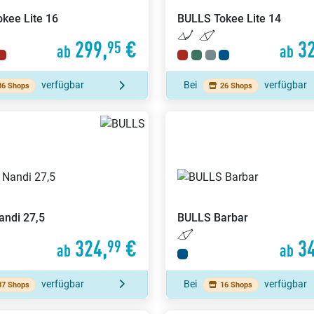
okee Lite 16
BULLS
Tokee Lite 14
299,
€
32
95
ab
ab
verfügbar
Bei
verfügbar
36 Shops
26 Shops
andi 27,5
BULLS
Barbar
324,
€
34
99
ab
ab
verfügbar
Bei
verfügbar
37 Shops
16 Shops