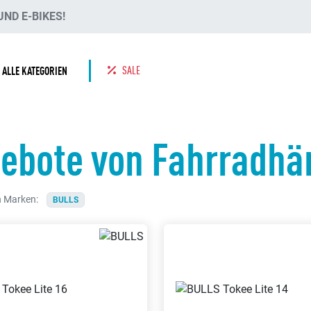
ND E-BIKES!
SALE
ALLE KATEGORIEN
ebote von Fahrradhä
h Marken:
BULLS