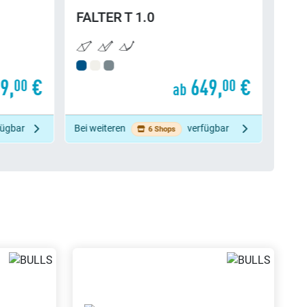
PEGASUS
PREMIO EVO 10
Lite
649,
€
3199,
€
00
00
b
ab
verfügbar
Bei weiteren
verfügbar
74 Shops