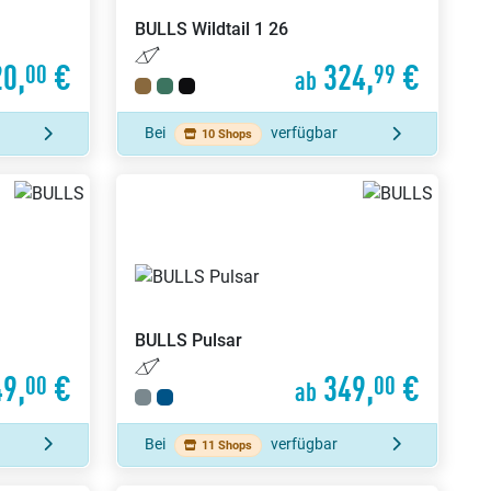
BULLS
Wildtail 1 26
0,
€
324,
€
00
99
ab
Bei
verfügbar
10 Shops
BULLS
Pulsar
9,
€
349,
€
00
00
ab
Bei
verfügbar
11 Shops