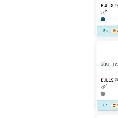
BULLS
T
Bei
BULLS
P
Bei