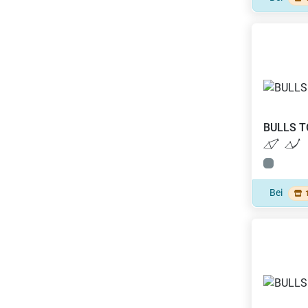
BULLS
T
Bei