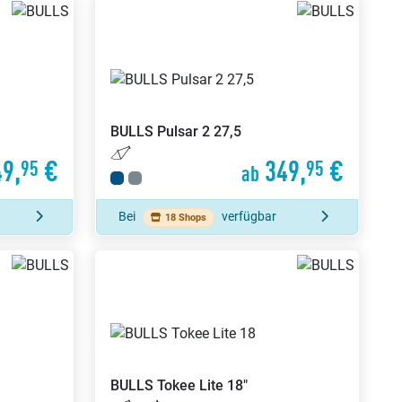
BULLS
Pulsar 2 27,5
9,
€
349,
€
95
95
ab
Bei
verfügbar
18 Shops
BULLS
Tokee Lite 18"