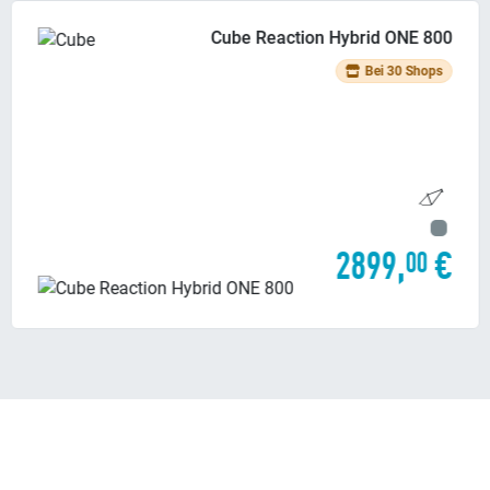
Cube Stereo Hybrid ONE44 HPC Race
800
Bei 57 Shops
3915,
€
11