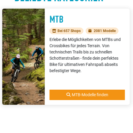
MTB
Bei 657 Shops
2081 Modelle
Erlebe die Möglichkeiten von MTBs und
Crossbikes für jedes Terrain. Von
technischen Trails bis zu schnellen
Schotterstraßen - finde dein perfektes
Bike für ultimativen Fahrspaß abseits
befestigter Wege.
MTB-Modelle finden
BELIEBTE FAHRRAD- UND E-B