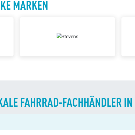
LOKALE FAHRRAD-FACHHÄNDLER I
rad-Fachhändlern in ganz Deutschland. Egal ob Fahrräder, E-Bike