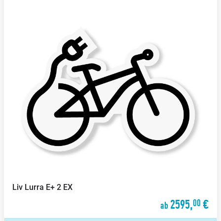
Liv
Lurra E+ 2 EX
2595,
€
00
ab