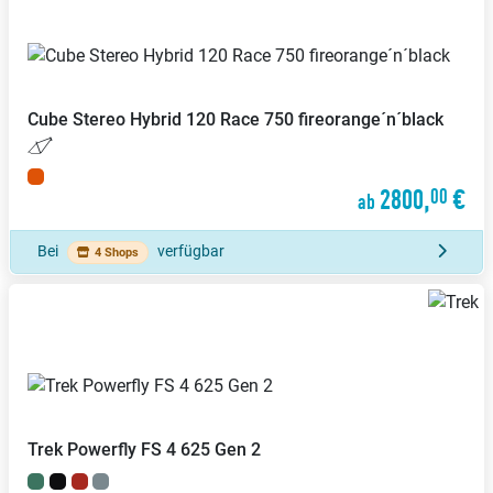
Cube
Stereo Hybrid 120 Race 750 fireorange´n´black
2800,
€
00
ab
Bei
verfügbar
4 Shops
Trek
Powerfly FS 4 625 Gen 2