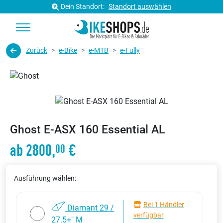
Dein Standort:
Standort auswählen
Zurück
e-Bike
e-MTB
e-Fully
Ghost E-ASX 160 Essential AL
ab 2800,
€
00
Ausführung wählen:
Bei 1 Händler
Diamant 29 /
verfügbar
27.5+" M