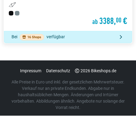
3388,
€
00
ab
Bei
verfügbar
16 Shops
Impressum
Datenschutz
2026 Bikeshops.de
Alle Preise in Euro und inkl. der gesetzlichen Mehrwertsteuer.
Verkauf nur an private Endkunden. Abgabe nur in
haushaltsüblichen Mengen. Änderungen und Irrtümer
vorbehalten. Abbildungen ähnlich. Angebote nur solange der
Vorrat reicht.