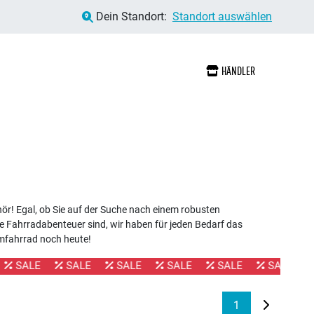
Dein Standort:
Standort auswählen
HÄNDLER
ör! Egal, ob Sie auf der Suche nach einem robusten
e Fahrradabenteuer sind, wir haben für jeden Bedarf das
umfahrrad noch heute!
ALE
SALE
SALE
SALE
SALE
SALE
SAL
1