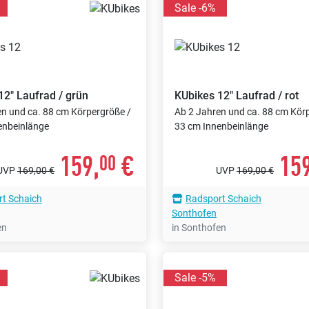
Sale -6%
12" Laufrad / grün
KUbikes
12" Laufrad / rot
en und ca. 88 cm Körpergröße /
Ab 2 Jahren und ca. 88 cm Kör
enbeinlänge
33 cm Innenbeinlänge
159,
€
159
00
UVP
169,00 €
UVP
169,00 €
t Schaich
Radsport Schaich
Sonthofen
en
in Sonthofen
Sale -5%