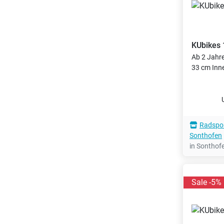
KUbikes
Ab 2 Jahr
33 cm Inn
Radspor
Sonthofen
in Sonthof
Sale -5%