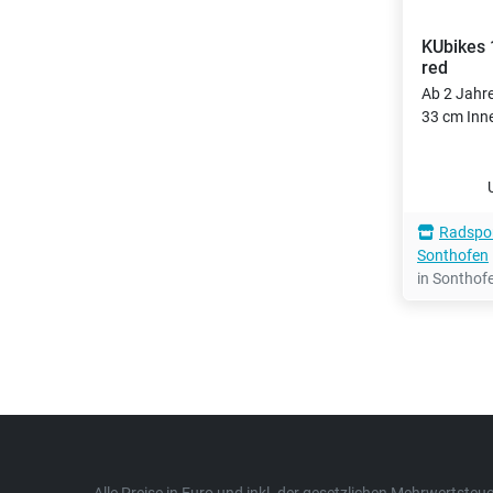
KUbikes
red
Ab 2 Jahr
33 cm Inn
Radspor
Sonthofen
in Sonthof