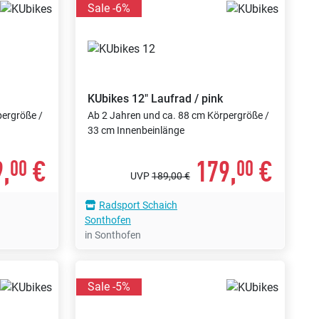
Sale -6%
KUbikes
12" Laufrad / pink
pergröße /
Ab 2 Jahren und ca. 88 cm Körpergröße /
33 cm Innenbeinlänge
,
€
179,
€
00
00
UVP
189,00 €
Radsport Schaich
Sonthofen
in Sonthofen
Sale -5%