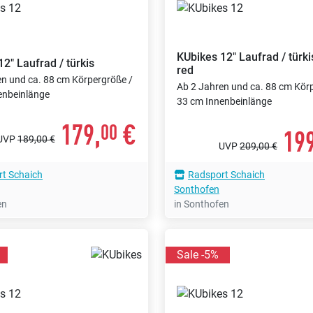
KUbikes
12" Laufrad / türki
12" Laufrad / türkis
red
en und ca. 88 cm Körpergröße /
Ab 2 Jahren und ca. 88 cm Kör
enbeinlänge
33 cm Innenbeinlänge
179,
€
00
199
UVP
189,00 €
UVP
209,00 €
t Schaich
Radsport Schaich
Sonthofen
en
in Sonthofen
Sale -5%