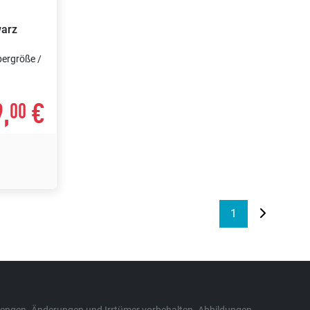
warz
pergröße /
,
€
00
1