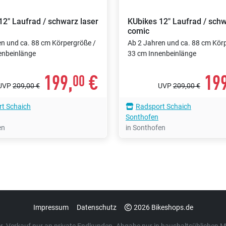
12" Laufrad / schwarz laser
KUbikes
12" Laufrad / sch
comic
en und ca. 88 cm Körpergröße /
Ab 2 Jahren und ca. 88 cm Kör
enbeinlänge
33 cm Innenbeinlänge
199,
€
199
00
UVP
209,00 €
UVP
209,00 €
t Schaich
Radsport Schaich
Sonthofen
en
in Sonthofen
Impressum
Datenschutz
2026 Bikeshops.de