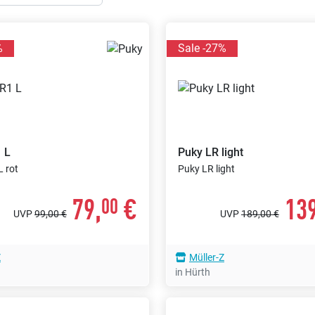
%
Sale -27%
 L
Puky
LR light
 rot
Puky LR light
79,
€
139
00
UVP
99,00 €
UVP
189,00 €
Z
Müller-Z
in Hürth