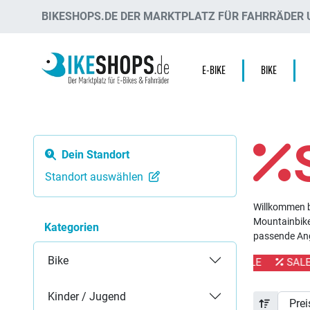
BIKESHOPS.DE DER MARKTPLATZ FÜR FAHRRÄDER U
E-BIKE
BIKE
Dein Standort
Standort auswählen
Willkommen b
Mountainbike,
Kategorien
passende Ang
Bike
SALE
SALE
SALE
SALE
SALE
SALE
Kinder / Jugend