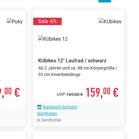
Sale -6%
KUbikes
12" Laufrad / schwarz
Ab 2 Jahren und ca. 88 cm Körpergröße /
33 cm Innenbeinlänge
,
€
159,
€
00
00
UVP
169,00 €
Radsport Schaich
Sonthofen
in Sonthofen