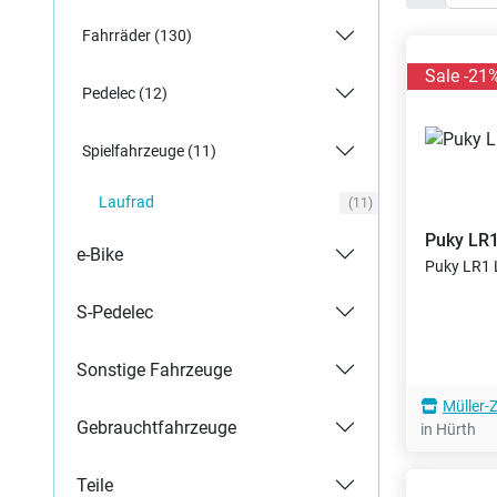
Fahrräder (130)
Sale -21
Pedelec (12)
Spielfahrzeuge (11)
Laufrad
(11)
Puky
LR1
e-Bike
Puky LR1 L
S-Pedelec
Sonstige Fahrzeuge
Müller-
Gebrauchtfahrzeuge
in Hürth
Teile