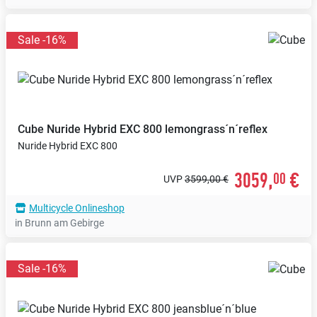
Sale -16%
Cube
Nuride Hybrid EXC 800 lemongrass´n´reflex
Nuride Hybrid EXC 800
3059,
€
00
UVP
3599,00 €
Multicycle Onlineshop
in Brunn am Gebirge
Sale -16%