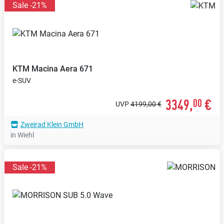
Sale -21%
KTM
Macina Aera 671
e-SUV
3349,
€
00
UVP
4199,00 €
Zweirad Klein GmbH
in Wiehl
Sale -21%