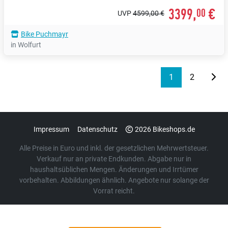
3399,
€
00
UVP
4599,00 €
Bike Puchmayr
in Wolfurt
1
2
Impressum
Datenschutz
2026 Bikeshops.de
Alle Preise in Euro und inkl. der gesetzlichen Mehrwertsteuer.
Verkauf nur an private Endkunden. Abgabe nur in
haushaltsüblichen Mengen. Änderungen und Irrtümer
vorbehalten. Abbildungen ähnlich. Angebote nur solange der
Vorrat reicht.