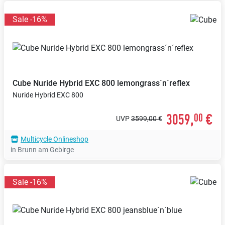
Sale -16%
Cube
Nuride Hybrid EXC 800 lemongrass´n´reflex
Nuride Hybrid EXC 800
3059,
€
00
UVP
3599,00 €
Multicycle Onlineshop
in Brunn am Gebirge
Sale -16%