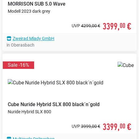
MORRISON
SUB 5.0 Wave
Modell 2023 dark grey
3399,
€
00
UVP
4299,00 €
Zweirad Mlady GmbH
in Oberasbach
Sale -16%
Cube
Nuride Hybrid SLX 800 black´n´gold
Nuride Hybrid SLX 800
3399,
€
00
UVP
3999,00 €