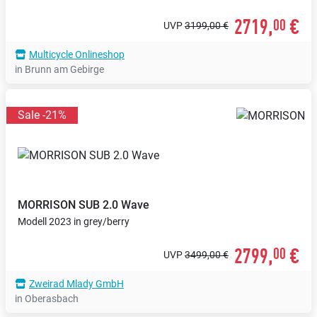
2719,
€
00
UVP
3199,00 €
Multicycle Onlineshop
in Brunn am Gebirge
Sale -21%
MORRISON
SUB 2.0 Wave
Modell 2023 in grey/berry
2799,
€
00
UVP
3499,00 €
Zweirad Mlady GmbH
in Oberasbach