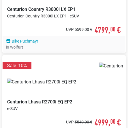
Centurion
Country R3000i LX EP1
Centurion Country R3000i LX EP1 - eSUV
4799,
€
00
UVP
5599,00 €
Bike Puchmayr
in Wolfurt
Sale -10%
Centurion
Lhasa R2700i EQ EP2
e-SUV
4999,
€
00
UVP
5549,00 €