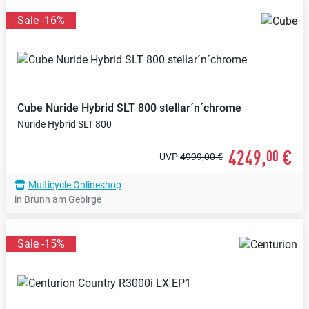
Sale -16%
Cube
Nuride Hybrid SLT 800 stellar´n´chrome
Nuride Hybrid SLT 800
4249,
€
00
UVP
4999,00 €
Multicycle Onlineshop
in Brunn am Gebirge
Sale -15%