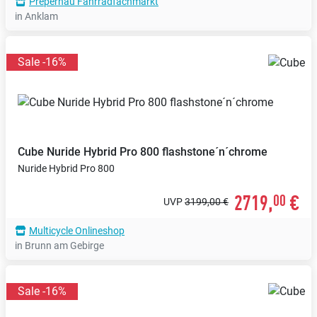
Prepernau Fahrradfachmarkt
in Anklam
Sale -16%
Cube
Nuride Hybrid Pro 800 flashstone´n´chrome
Nuride Hybrid Pro 800
2719,
€
00
UVP
3199,00 €
Multicycle Onlineshop
in Brunn am Gebirge
Sale -16%