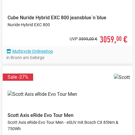
Cube
Nuride Hybrid EXC 800 jeansblue´n´blue
Nuride Hybrid EXC 800
3059,
€
00
UVP
3599,00 €
Multicycle Onlineshop
in Brunn am Gebirge
Sale -27%
Scott
Axis eRide Evo Tour Men
Scott Axis eRide Evo Tour Men - eSUV mit Bosch CX 85Nm &
750Wh