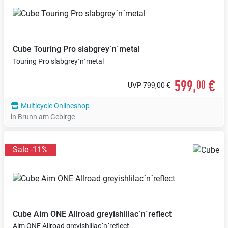
Cube
Touring Pro slabgrey´n´metal
Touring Pro slabgrey´n´metal
599,
€
00
UVP
799,00 €
Multicycle Onlineshop
in Brunn am Gebirge
Sale -11%
Cube
Aim ONE Allroad greyishlilac´n´reflect
Aim ONE Allroad greyishlilac´n´reflect