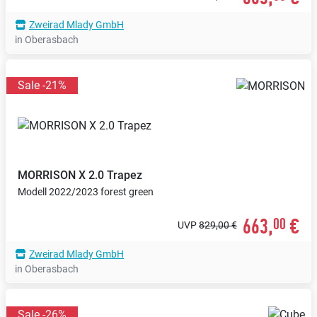
Zweirad Mlady GmbH
in Oberasbach
Sale -21%
MORRISON
X 2.0 Trapez
Modell 2022/2023 forest green
663,
€
00
UVP
829,00 €
Zweirad Mlady GmbH
in Oberasbach
Sale -26%