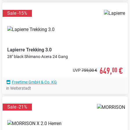
Sale -15%
Lapierre
Trekking 3.0
28" black Shimano Acera 24 Gang
649,
€
00
UVP
759,00 €
Freetime GmbH & Co. KG
in Weiterstadt
Sale -21%