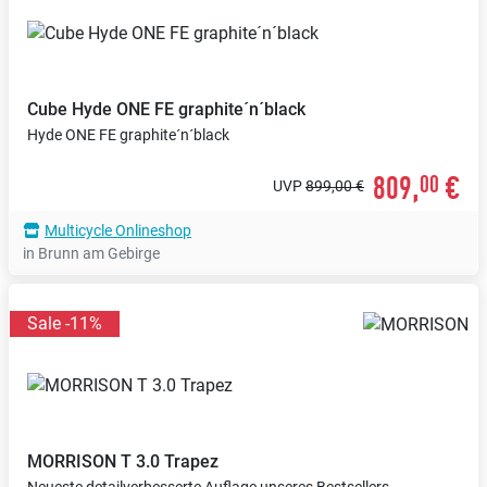
Cube
Hyde ONE FE graphite´n´black
Hyde ONE FE graphite´n´black
809,
€
00
UVP
899,00 €
Multicycle Onlineshop
in Brunn am Gebirge
Sale -11%
MORRISON
T 3.0 Trapez
Neueste detailverbesserte Auflage unseres Bestsellers