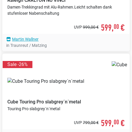
Raleigh
CARLTON NU VINCI
Damen-Trekkingrad mit Alu-Rahmen.Leicht schalten dank
stufenloser Nabenschaltung
599,
€
00
UVP
999,00 €
Martin Wallner
in Traunreut / Matzing
Sale -26%
Cube
Touring Pro slabgrey´n´metal
Touring Pro slabgrey´n´metal
599,
€
00
UVP
799,00 €