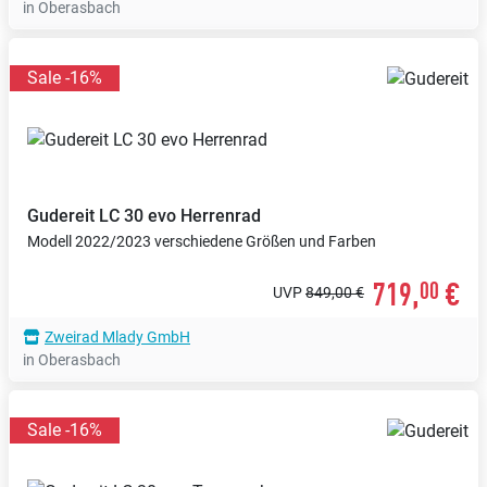
in Oberasbach
Sale -16%
Gudereit
LC 30 evo Herrenrad
Modell 2022/2023 verschiedene Größen und Farben
719,
€
00
UVP
849,00 €
Zweirad Mlady GmbH
in Oberasbach
Sale -16%