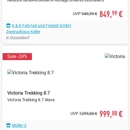
849,
€
99
UVP
949,99 €
K & K Fahrrad und Freizeit GmbH
Zweiradhaus Keller
in Düsseldorf
Sale -24%
Victoria
Trekking 8.7
Victoria Trekking 8.7 Wave
999,
€
00
UVP
1299,00 €
Müller-Z