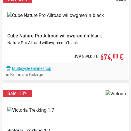
Cube
Nature Pro Allroad willowgreen´n´black
Nature Pro Allroad willowgreen´n´black
674,
€
00
UVP
899,00 €
Multicycle Onlineshop
in Brunn am Gebirge
Sale -18%
Victoria
Trekking 1.7