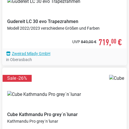
Gudereit
LC 30 evo Trapezrahmen
Modell 2022/2023 verschiedene Größen und Farben
719,
€
00
UVP
849,00 €
Zweirad Mlady GmbH
in Oberasbach
Sale -26%
Cube
Kathmandu Pro grey´n´lunar
Kathmandu Pro grey´n´lunar