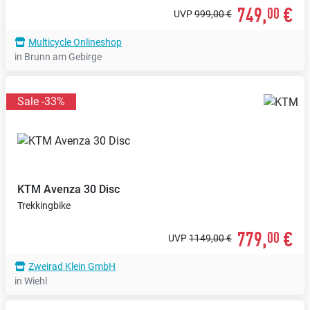
749,
€
00
UVP
999,00 €
Multicycle Onlineshop
in Brunn am Gebirge
Sale -33%
KTM
Avenza 30 Disc
Trekkingbike
779,
€
00
UVP
1149,00 €
Zweirad Klein GmbH
in Wiehl