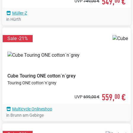
549,
€
00
UVP
749,00 €
Müller-Z
in Hürth
Sale -21%
Cube
Touring ONE cotton´n´grey
Touring ONE cotton´n´grey
559,
€
00
UVP
699,00 €
Multicycle Onlineshop
in Brunn am Gebirge