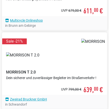
611,
€
00
UVP
679,00 €
Multicycle Onlineshop
in Brunn am Gebirge
Sale -21%
MORRISON
T 2.0
Dein sicherer und zuverlässiger Begleiter im Straßenverkehr !
639,
€
00
UVP
799,00 €
Zweirad Bruckner GmbH
in Schwandorf