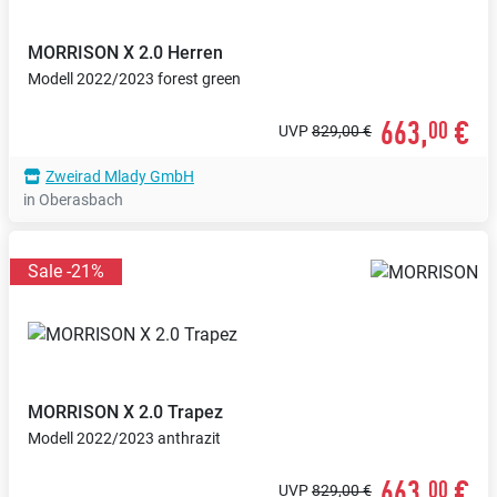
MORRISON
X 2.0 Herren
Modell 2022/2023 forest green
663,
€
00
UVP
829,00 €
Zweirad Mlady GmbH
in Oberasbach
Sale -21%
MORRISON
X 2.0 Trapez
Modell 2022/2023 anthrazit
663,
€
00
UVP
829,00 €