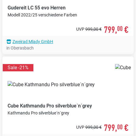
Gudereit
LC 55 evo Herren
Modell 2022/25 verschiedene Farben
799,
€
00
UVP
999,00 €
Zweirad Mlady GmbH
in Oberasbach
Sale -21%
Cube
Kathmandu Pro silverblue´n´grey
Kathmandu Pro silverblue´n´grey
799,
€
00
UVP
999,00 €