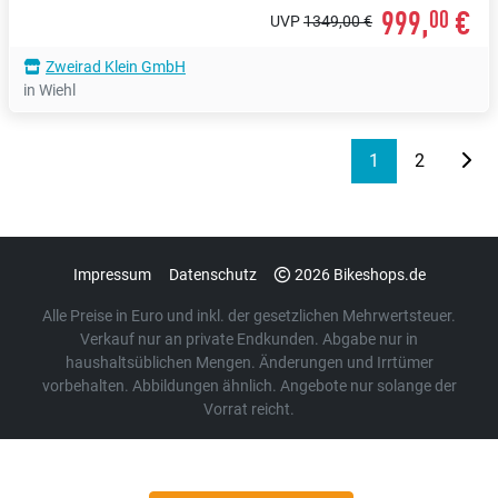
999,
€
00
UVP
1349,00 €
Zweirad Klein GmbH
in Wiehl
1
2
Impressum
Datenschutz
2026 Bikeshops.de
Alle Preise in Euro und inkl. der gesetzlichen Mehrwertsteuer.
Verkauf nur an private Endkunden. Abgabe nur in
haushaltsüblichen Mengen. Änderungen und Irrtümer
vorbehalten. Abbildungen ähnlich. Angebote nur solange der
Vorrat reicht.