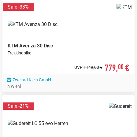
Sale -33%
KTM
Avenza 30 Disc
Trekkingbike
779,
€
00
UVP
1149,00 €
Zweirad Klein GmbH
in Wiehl
Sale -21%