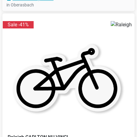
in Oberasbach
Sale -41%