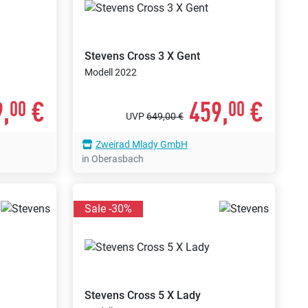
Stevens
Cross 3 X Gent
Modell 2022
,
€
459,
€
00
00
UVP
649,00 €
Zweirad Mlady GmbH
in Oberasbach
Sale -30%
Stevens
Cross 5 X Lady