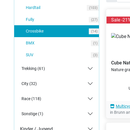
Hardtail
(103)
Fully
Sale -21
(27)
Crossbike
(14)
BMX
(1)
SUV
(3)
Cube
Nat
Trekking (61)
Nature gra
City (32)
Race (118)
Multicy
in Brunn a
Sonstige (1)
Kinder / Jugend