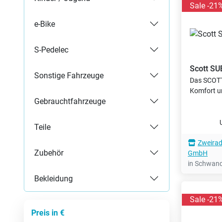
Sale -21
e-Bike
S-Pedelec
Scott
SU
Sonstige Fahrzeuge
Das SCOTT
Komfort un
Gebrauchtfahrzeuge
Teile
Zweirad
Zubehör
GmbH
in Schwan
Bekleidung
Sale -21
Preis in €