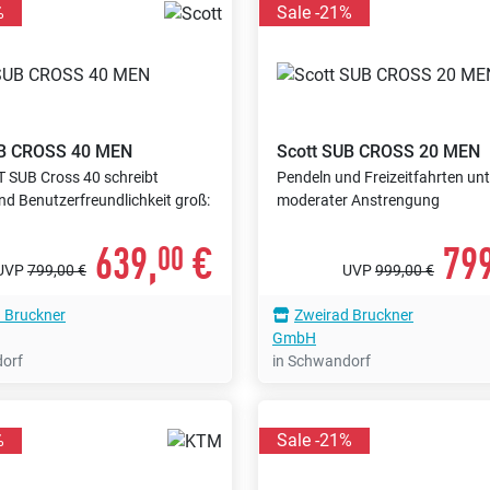
%
Sale -21%
B CROSS 40 MEN
Scott
SUB CROSS 20 MEN
 SUB Cross 40 schreibt
Pendeln und Freizeitfahrten unt
d Benutzerfreundlichkeit groß:
moderater Anstrengung
639,
€
799
00
UVP
799,00 €
UVP
999,00 €
 Bruckner
Zweirad Bruckner
GmbH
dorf
in Schwandorf
%
Sale -21%