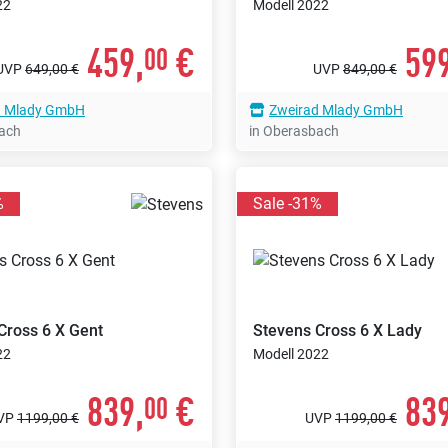
22
Modell 2022
459,
€
599
00
UVP
649,00 €
UVP
849,00 €
d Mlady GmbH
Zweirad Mlady GmbH
bach
in Oberasbach
%
Sale -31%
Cross 6 X Gent
Stevens
Cross 6 X Lady
22
Modell 2022
839,
€
839
00
VP
1199,00 €
UVP
1199,00 €