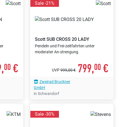
Sale -21%
Scott
SUB CROSS 20 LADY
er
Pendeln und Frei-zeitfahrten unter
moderater An-strengung
,
€
799,
€
00
00
UVP
999,00 €
Zweirad Bruckner
GmbH
in Schwandorf
Sale -30%