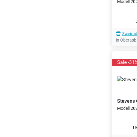
Modell 20
Zweira
in Oberas
Sale -31
Stevens
Modell 20
U