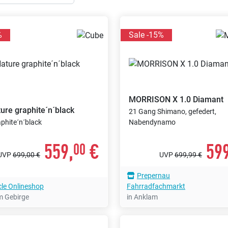
%
Sale -15%
MORRISON
X 1.0 Diamant
ure graphite´n´black
21 Gang Shimano, gefedert,
phite´n´black
Nabendynamo
559,
€
599
00
UVP
699,00 €
UVP
699,99 €
Prepernau
cle Onlineshop
Fahrradfachmarkt
m Gebirge
in Anklam