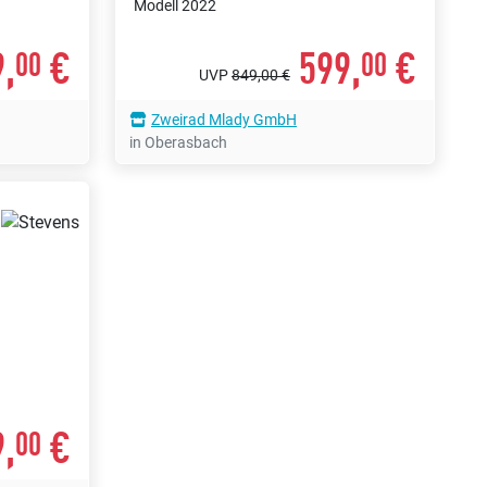
Modell 2022
,
€
599,
€
00
00
UVP
849,00 €
Zweirad Mlady GmbH
in Oberasbach
,
€
00