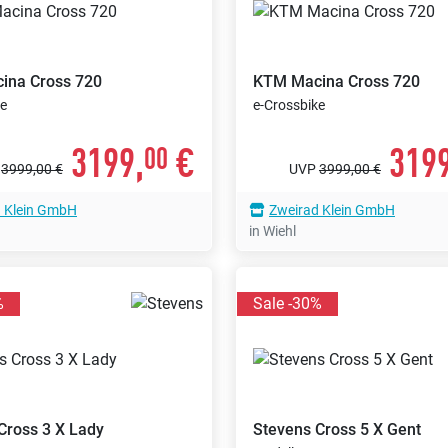
ina Cross 720
KTM
Macina Cross 720
ke
e-Crossbike
3199,
€
3199
00
P
3999,00 €
UVP
3999,00 €
 Klein GmbH
Zweirad Klein GmbH
in Wiehl
%
Sale -30%
Cross 3 X Lady
Stevens
Cross 5 X Gent