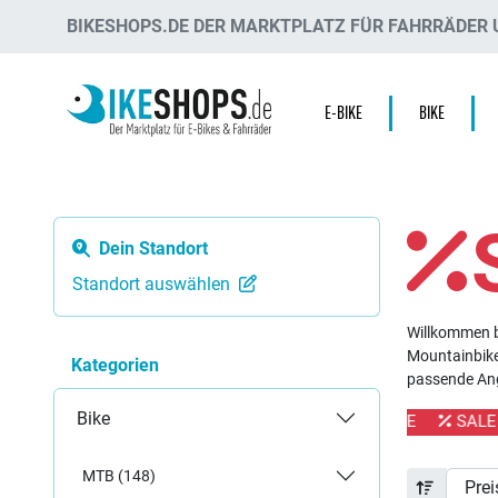
BIKESHOPS.DE DER MARKTPLATZ FÜR FAHRRÄDER U
E-BIKE
BIKE
Dein Standort
Standort auswählen
Willkommen b
Mountainbike,
Kategorien
passende Ang
Bike
SALE
SALE
SALE
SALE
SALE
SALE
MTB (148)