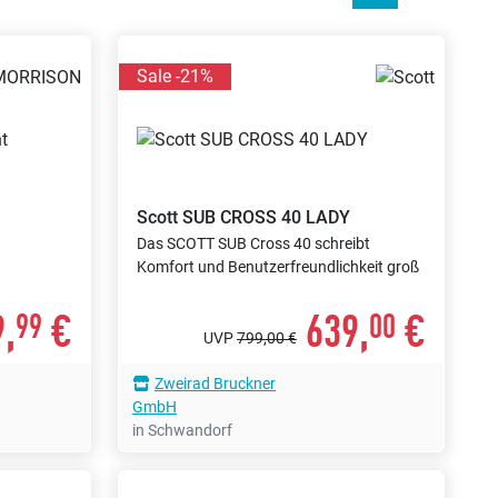
Sale -21%
Scott
SUB CROSS 40 LADY
Das SCOTT SUB Cross 40 schreibt
Komfort und Benutzerfreundlichkeit groß
,
€
639,
€
99
00
UVP
799,00 €
Zweirad Bruckner
GmbH
in Schwandorf