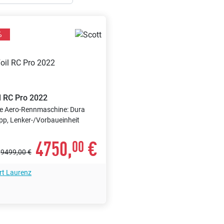
%
l RC Pro 2022
e Aero-Rennmaschine: Dura
ipp, Lenker-/Vorbaueinheit
4750,
€
00
P
9499,00 €
t Laurenz