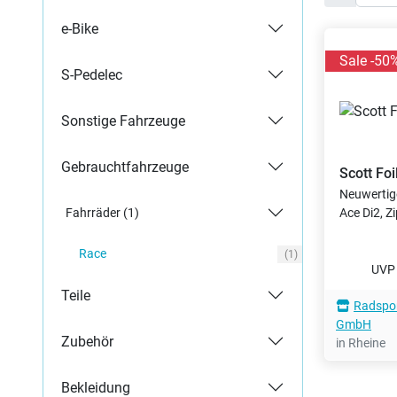
e-Bike
Sale -50
S-Pedelec
Sonstige Fahrzeuge
Gebrauchtfahrzeuge
Scott
Foi
Neuwertig
Ace Di2, Z
Fahrräder (1)
Race
(1)
UV
Teile
Radspor
GmbH
Zubehör
in Rheine
Bekleidung