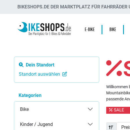
BIKESHOPS.DE DER MARKTPLATZ FÜR FAHRRÄDER U
E-BIKE
BIKE
Dein Standort
Standort auswählen
Willkommen b
Mountainbike,
Kategorien
passende Ang
Bike
LE
SALE
SALE
SALE
SALE
SALE
SALE
Kinder / Jugend