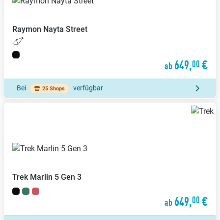
Raymon
Nayta Street
649,
€
00
ab
Bei
verfügbar
25 Shops
Trek
Marlin 5 Gen 3
649,
€
00
ab