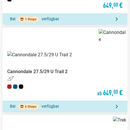
649,
€
00
Bei
verfügbar
1 Shops
Cannondale
27.5/29 U Trail 2
649,
€
00
ab
Bei
verfügbar
6 Shops