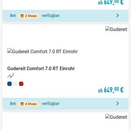
649,
€
00
ab
Bei
verfügbar
2 Shops
Gudereit
Comfort 7.0 RT Einrohr
649,
€
00
ab
Bei
verfügbar
4 Shops