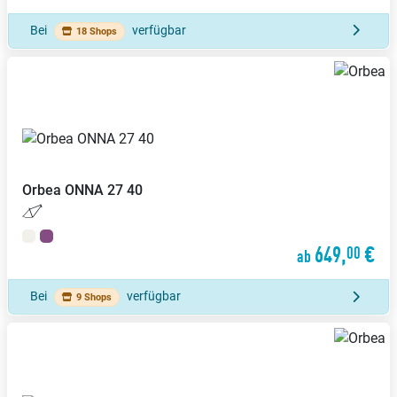
Bei
verfügbar
18 Shops
Orbea
ONNA 27 40
649,
€
00
ab
Bei
verfügbar
9 Shops