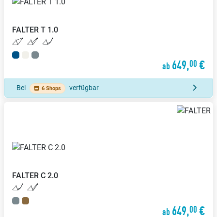
FALTER
T 1.0
649,
€
00
ab
Bei
verfügbar
6 Shops
FALTER
C 2.0
649,
€
00
ab