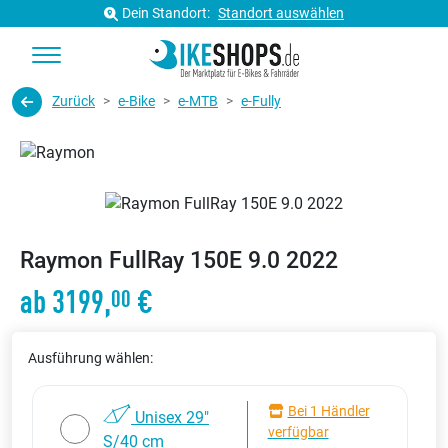
Dein Standort:
Standort auswählen
Zurück
e-Bike
e-MTB
e-Fully
Raymon FullRay 150E 9.0 2022
ab 3199,
€
00
Ausführung wählen:
Bei 1 Händler
Unisex 29"
verfügbar
S/40 cm