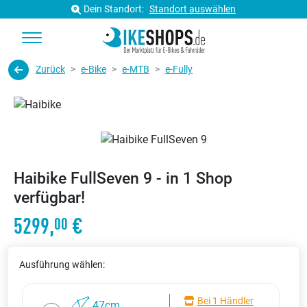
Dein Standort:
Standort auswählen
Zurück
e-Bike
e-MTB
e-Fully
Haibike FullSeven 9 - in 1 Shop
verfügbar!
5299,
€
00
Ausführung wählen:
Bei 1 Händler
47cm