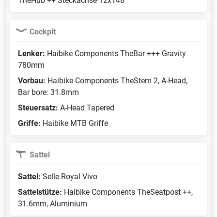
TheHub ++ Steckachse 12x148
Cockpit
Lenker:
Haibike Components TheBar +++ Gravity
780mm
Vorbau:
Haibike Components TheStem 2, A-Head,
Bar bore: 31.8mm
Steuersatz:
A-Head Tapered
Griffe:
Haibike MTB Griffe
Sattel
Sattel:
Selle Royal Vivo
Sattelstütze:
Haibike Components TheSeatpost ++,
31.6mm, Aluminium