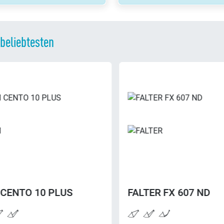
 beliebtesten
ALTER
FX 607 ND
FALTER
T 1.0