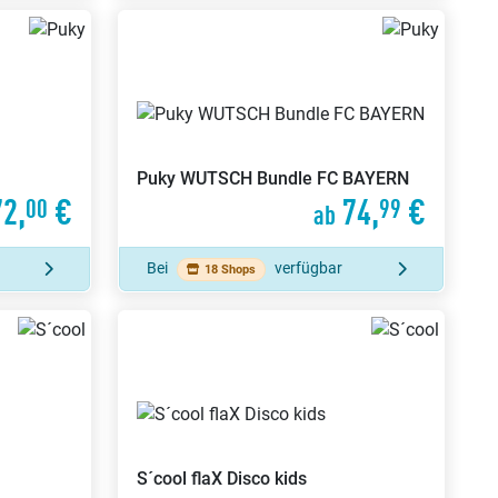
Puky
WUTSCH Bundle FC BAYERN
2,
€
74,
€
00
99
ab
Bei
verfügbar
18 Shops
S´cool
flaX Disco kids