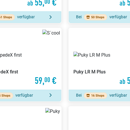
55,
€
5
00
ab
ab
verfügbar
Bei
verfügbar
61 Shops
50 Shops
deX first
Puky
LR M Plus
59,
€
5
00
ab
verfügbar
Bei
verfügbar
5 Shops
16 Shops