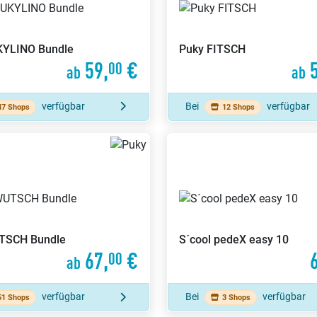
YLINO Bundle
Puky
FITSCH
59,
€
5
00
ab
ab
verfügbar
Bei
verfügbar
47 Shops
12 Shops
TSCH Bundle
S´cool
pedeX easy 10
67,
€
00
ab
verfügbar
Bei
verfügbar
51 Shops
3 Shops