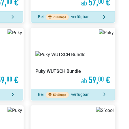
7,
€
57,
€
00
00
ab
Bei
verfügbar
73 Shops
Puky
WUTSCH Bundle
9,
€
59,
€
00
00
ab
Bei
verfügbar
59 Shops