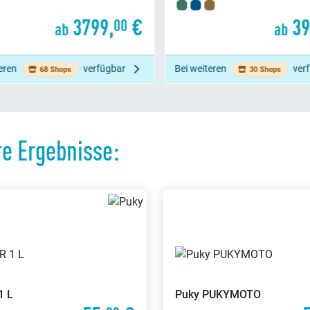
399,
€
00
ab
a
i weiteren
verfügbar
Bei weiteren
30 Shops
6 Shops
e Ergebnisse:
1 L
Puky
PUKYMOTO