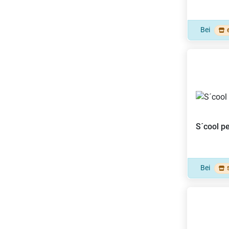
Bei
S´cool
pe
Bei