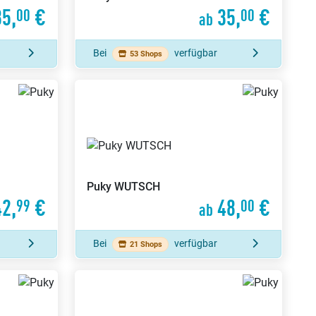
5,
€
35,
€
00
00
ab
Bei
verfügbar
53 Shops
Puky
WUTSCH
2,
€
48,
€
99
00
ab
Bei
verfügbar
21 Shops