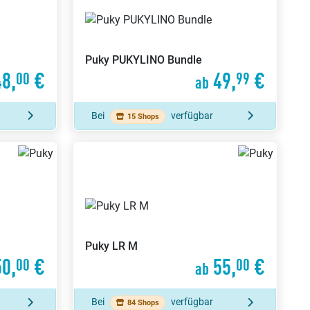
Puky
PUKYLINO Bundle
8,
€
49,
€
00
99
ab
Bei
verfügbar
15 Shops
Puky
LR M
0,
€
55,
€
00
00
ab
Bei
verfügbar
84 Shops