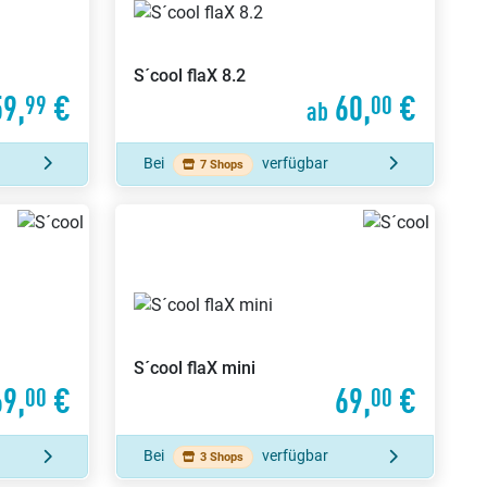
S´cool
flaX 8.2
9,
€
60,
€
99
00
ab
Bei
verfügbar
7 Shops
S´cool
flaX mini
69,
€
69,
€
00
00
Bei
verfügbar
3 Shops