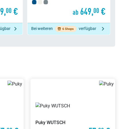
649,
€
3199,
€
00
00
b
ab
verfügbar
Bei weiteren
verfügbar
74 Shops
Puky
WUTSCH