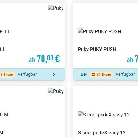
1 L
Puky
PUKY PUSH
70,
€
7
00
ab
ab
verfügbar
Bei
verfügbar
16 Shops
60 Shops
 M
S´cool
pedeX easy 12