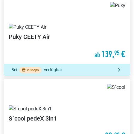
Puky
CEETY Air
139,
€
95
ab
Bei
verfügbar
2 Shops
S´cool
pedeX 3in1