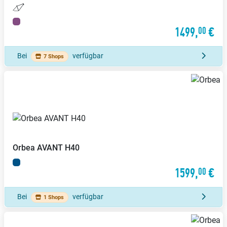
1499,
€
00
Bei
verfügbar
7 Shops
Orbea
AVANT H40
1599,
€
00
Bei
verfügbar
1 Shops