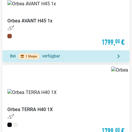
Orbea
AVANT H45 1x
1799,
€
00
Bei
verfügbar
1 Shops
Orbea
TERRA H40 1X
1799,
€
00