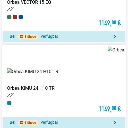
Orbea
VECTOR 15 EQ
1149,
€
00
Bei
verfügbar
3 Shops
Orbea
KIMU 24 H10 TR
1149,
€
00
Bei
verfügbar
6 Shops