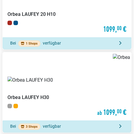
Orbea
LAUFEY 20 H10
1099,
€
00
Bei
verfügbar
1 Shops
Orbea
LAUFEY H30
1099,
€
00
ab
Bei
verfügbar
3 Shops