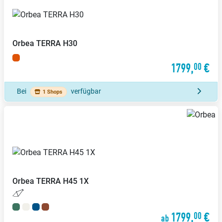
Orbea
TERRA H30
1799,
€
00
Bei
verfügbar
1 Shops
Orbea
TERRA H45 1X
1799,
€
00
ab