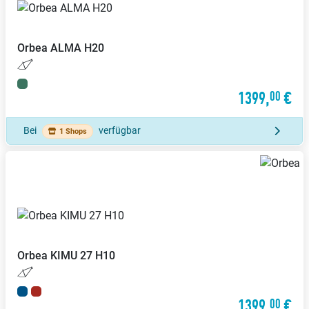
Orbea
ALMA H20
1399,
€
00
Bei
verfügbar
1 Shops
Orbea
KIMU 27 H10
1399,
€
00