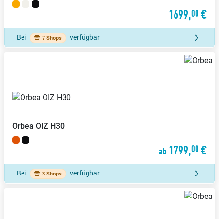
1699,
€
00
Bei
verfügbar
7 Shops
Orbea
OIZ H30
1799,
€
00
ab
Bei
verfügbar
3 Shops