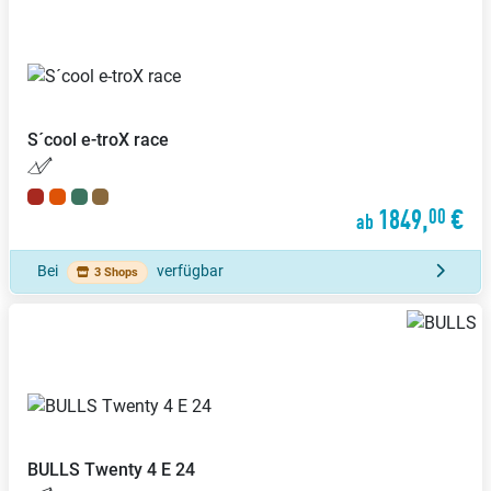
S´cool
e-troX race
1849,
€
00
ab
Bei
verfügbar
3 Shops
BULLS
Twenty 4 E 24