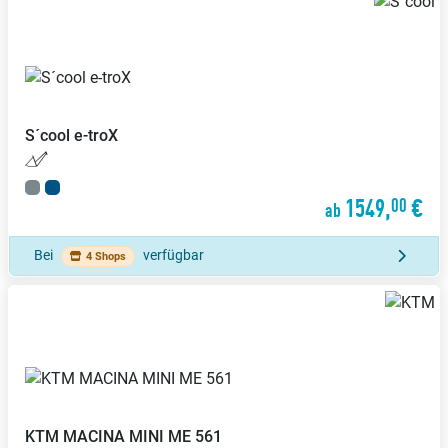
S´cool
e-troX
1549,
€
00
ab
Bei
verfügbar
4 Shops
KTM
MACINA MINI ME 561