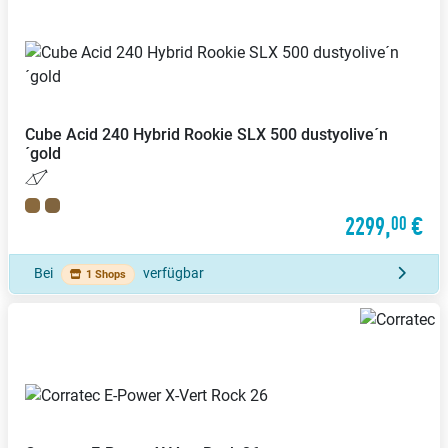
Cube
Acid 240 Hybrid Rookie SLX 500 dustyolive´n
´gold
2299,
€
00
Bei
verfügbar
1 Shops