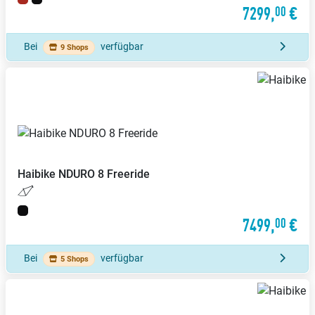
7299,
€
00
Bei
verfügbar
9 Shops
Haibike
NDURO 8 Freeride
7499,
€
00
Bei
verfügbar
5 Shops