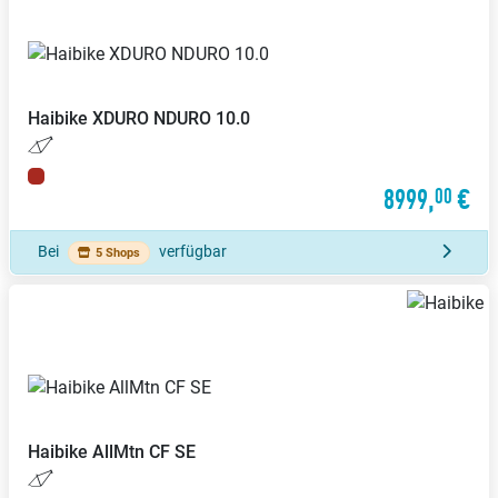
Haibike
XDURO NDURO 10.0
8999,
€
00
Bei
verfügbar
5 Shops
Haibike
AllMtn CF SE