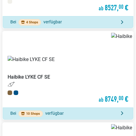
8527,
€
00
ab
Bei
verfügbar
4 Shops
Haibike
LYKE CF SE
8749,
€
00
ab
Bei
verfügbar
10 Shops