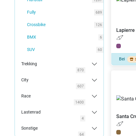
1207
Fully
689
Crossbike
126
Lapierre
BMX
6
SUV
60
Bei
Trekking
870
City
607
Race
1400
Lastenrad
Santa C
4
Sonstige
64