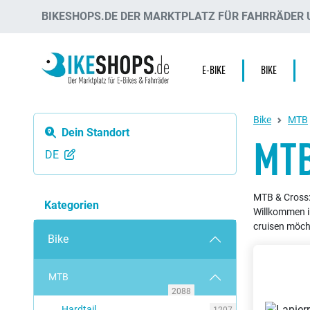
BIKESHOPS.DE DER MARKTPLATZ FÜR FAHRRÄDER U
E-BIKE
BIKE
Bike
MTB
Dein Standort
MTB
DE
MTB & Cross:
Kategorien
Willkommen i
cruisen möcht
Bike
MTB
2088
Hardtail