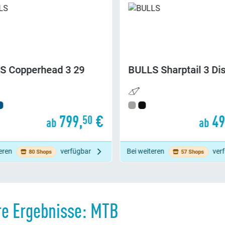
ULLS
Sharptail 3 Disc 29
BULLS
Copperhea
498,
€
00
ab
a
i weiteren
verfügbar
Bei weiteren
57 Shops
83 Shops
re Ergebnisse: MTB