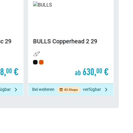
d 2 29
BULLS
Copperhead 3 29
630,
€
699,
€
00
50
b
ab
verfügbar
Bei weiteren
verfügbar
61 Shops