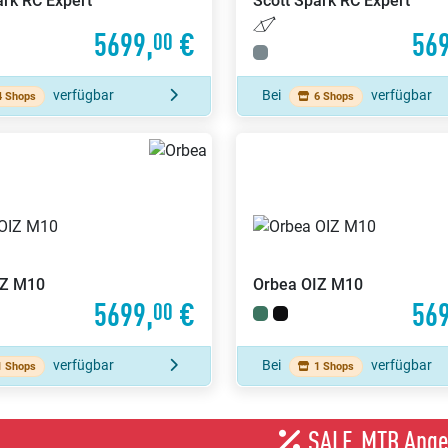
rk RC Expert
Scott
Spark RC Expert
5699,
€
569
00
verfügbar
Bei
verfügbar
4 Shops
6 Shops
IZ M10
Orbea
OIZ M10
5699,
€
569
00
verfügbar
Bei
verfügbar
1 Shops
1 Shops
SALE
MTB Ange