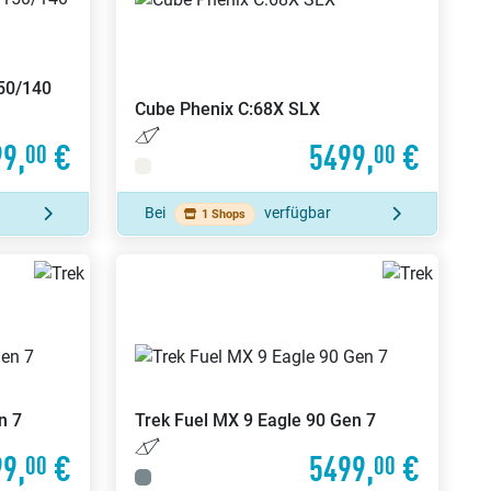
50/140
Cube
Phenix C:68X SLX
9,
€
5499,
€
00
00
Bei
verfügbar
1 Shops
n 7
Trek
Fuel MX 9 Eagle 90 Gen 7
9,
€
5499,
€
00
00