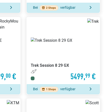
Bei
verfügbar
2 Shops
Trek
Session 8 29 GX
9,
€
5499,
€
00
99
Bei
verfügbar
1 Shops