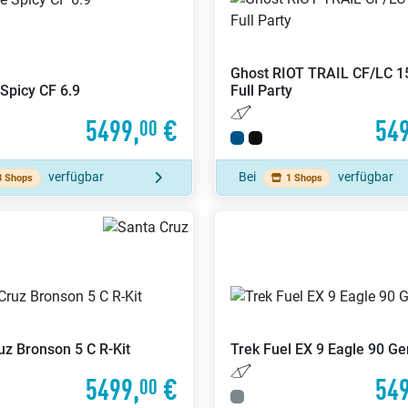
Ghost
RIOT TRAIL CF/LC 1
Spicy CF 6.9
Full Party
5499,
€
549
00
verfügbar
Bei
verfügbar
3 Shops
1 Shops
ruz
Bronson 5 C R-Kit
Trek
Fuel EX 9 Eagle 90 Ge
5499,
€
549
00