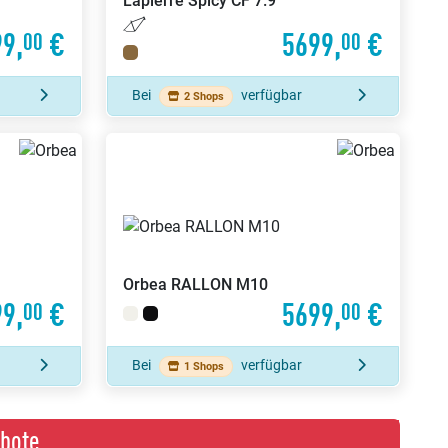
Lapierre
Spicy CF 7.9
9,
€
5699,
€
00
00
Bei
verfügbar
2 Shops
Orbea
RALLON M10
9,
€
5699,
€
00
00
Bei
verfügbar
1 Shops
bote