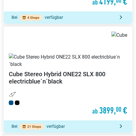
4199,
€
00
ab
Bei
verfügbar
4 Shops
Cube
Stereo Hybrid ONE22 SLX 800
electricblue´n´black
3899,
€
00
ab
Bei
verfügbar
21 Shops