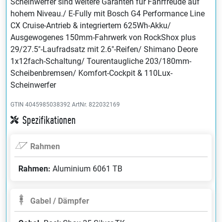
Scheinwerfer sind weitere Garanten für Fahr­freude auf
hohem Niveau./ E-Fully mit Bosch G4 Performance Line
CX Cruise-Antrieb & integriertem 625Wh-Akku/
Ausgewogenes 150mm-Fahrwerk von RockShox plus
29/27.5"-Laufradsatz mit 2.6"-Reifen/ Shimano Deore
1x12fach-Schaltung/ Tourentaugliche 203/180mm-
Scheibenbremsen/ Komfort-Cockpit & 110Lux-
Scheinwerfer
GTIN 4045985038392
ArtNr. 822032169
Spezifikationen
Rahmen
Rahmen:
Aluminium 6061 TB
Gabel / Dämpfer