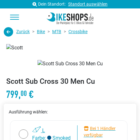
Dein Standort:
Standort auswählen
Zurück
Bike
MTB
Crossbike
Scott Sub Cross 30 Men Cu
799,
€
00
Ausführung wählen:
Bei 1 Händler
L
verfügbar
Farbe:
Smoked