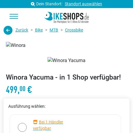
Dein Standort:
Standort auswählen
Zurück
Bike
MTB
Crossbike
Winora Yacuma - in 1 Shop verfügbar!
499,
€
00
Ausführung wählen:
Bei 1 Händler
verfügbar