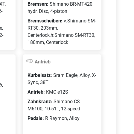
XT,
Bremsen:
Shimano BR-MT420,
2-
hydr. Disc, 4-piston
Bremsscheiben:
v:Shimano SM-
e,
RT30, 203mm,
2-
Centerlock,h:Shimano SM-RT30,
180mm, Centerlock
Antrieb
Kurbelsatz:
Sram Eagle, Alloy, X-
Sync, 38T
6,
Antrieb:
KMC e12S
Zahnkranz:
Shimano CS-
M6100, 10-51T, 12-speed
Pedale:
R Raymon, Alloy