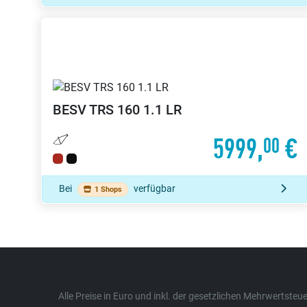
BESV
TRS 160 1.1 LR
5999,
€
00
Bei
verfügbar
1 Shops
Alle Preise in Euro und inkl. der gesetzlichen Mehrwertst