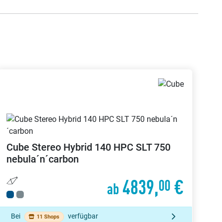
Cube
Stereo Hybrid 140 HPC SLT 750
nebula´n´carbon
4839,
€
00
ab
Bei
verfügbar
11 Shops