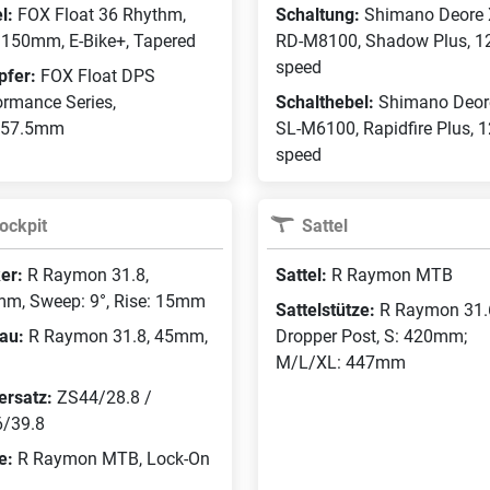
l:
FOX Float 36 Rhythm,
Schaltung:
Shimano Deore 
, 150mm, E-Bike+, Tapered
RD-M8100, Shadow Plus, 1
speed
pfer:
FOX Float DPS
ormance Series,
Schalthebel:
Shimano Deor
x57.5mm
SL-M6100, Rapidfire Plus, 1
speed
ockpit
Sattel
er:
R Raymon 31.8,
Sattel:
R Raymon MTB
m, Sweep: 9°, Rise: 15mm
Sattelstütze:
R Raymon 31.
au:
R Raymon 31.8, 45mm,
Dropper Post, S: 420mm;
M/L/XL: 447mm
ersatz:
ZS44/28.8 /
/39.8
fe:
R Raymon MTB, Lock-On