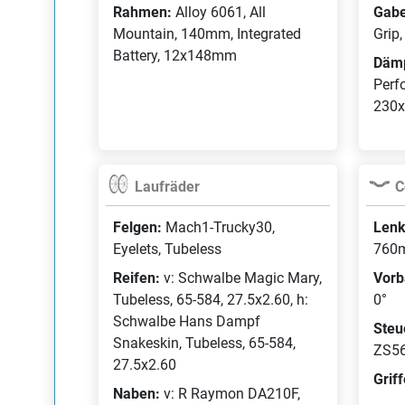
Rahmen:
Alloy 6061, All
Gabe
Mountain, 140mm, Integrated
Grip
Battery, 12x148mm
Däm
Perf
230
Laufräder
C
Felgen:
Mach1-Trucky30,
Lenk
Eyelets, Tubeless
760m
Reifen:
v: Schwalbe Magic Mary,
Vorb
Tubeless, 65-584, 27.5x2.60, h:
0°
Schwalbe Hans Dampf
Steu
Snakeskin, Tubeless, 65-584,
ZS56
27.5x2.60
Grif
Naben:
v: R Raymon DA210F,