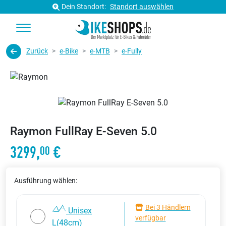
Dein Standort:
Standort auswählen
Zurück
e-Bike
e-MTB
e-Fully
Raymon FullRay E-Seven 5.0
3299,
€
00
Ausführung wählen:
Bei 3 Händlern
Unisex
verfügbar
L(48cm)