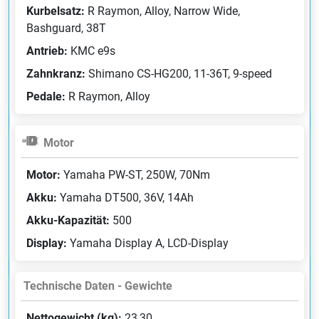
Kurbelsatz:
R Raymon, Alloy, Narrow Wide,
Bashguard, 38T
Antrieb:
KMC e9s
Zahnkranz:
Shimano CS-HG200, 11-36T, 9-speed
Pedale:
R Raymon, Alloy
Motor
Motor:
Yamaha PW-ST, 250W, 70Nm
Akku:
Yamaha DT500, 36V, 14Ah
Akku-Kapazität:
500
Display:
Yamaha Display A, LCD-Display
Technische Daten - Gewichte
Nettogewicht (kg):
23,30