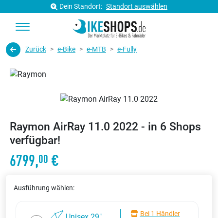
Dein Standort:
Standort auswählen
Zurück
e-Bike
e-MTB
e-Fully
Raymon AirRay 11.0 2022 - in 6 Shops
verfügbar!
6799,
€
00
Ausführung wählen:
Bei 1 Händler
Unisex 29"