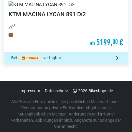
KTM
MACINA LYCAN 891 Di2
5199,
€
00
ab
Bei
verfügbar
6 Shops
Impressum
Datenschutz
2026 Bikeshops.de
Alle Preise in Euro und inkl. der gesetzlichen Mehrwertsteuer.
Verkauf nur an private Endkunden. Abgabe nur in
haushaltsüblichen Mengen. Änderungen und Irrtümer
vorbehalten. Abbildungen ähnlich. Angebote nur solange der
Vorrat reicht.