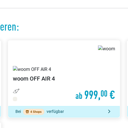
ieren:
woom
OFF AIR 4
999,
€
00
ab
Bei
verfügbar
4 Shops