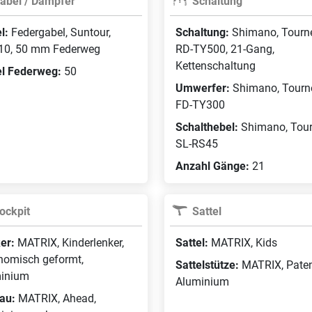
abel / Dämpfer
Schaltung
l:
Federgabel, Suntour,
Schaltung:
Shimano, Tourne
0, 50 mm Federweg
RD-TY500, 21-Gang,
Kettenschaltung
l Federweg:
50
Umwerfer:
Shimano, Tourn
FD-TY300
Schalthebel:
Shimano, Tour
SL-RS45
Anzahl Gänge:
21
ockpit
Sattel
er:
MATRIX, Kinderlenker,
Sattel:
MATRIX, Kids
nomisch geformt,
Sattelstütze:
MATRIX, Paten
inium
Aluminium
au:
MATRIX, Ahead,