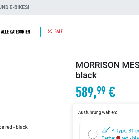
ND E-BIKES!
SALE
ALLE KATEGORIEN
MORRISON MESC
black
589,
€
99
Ausführung wählen:
Y-Type, 31 c
Farbe:
red - bl