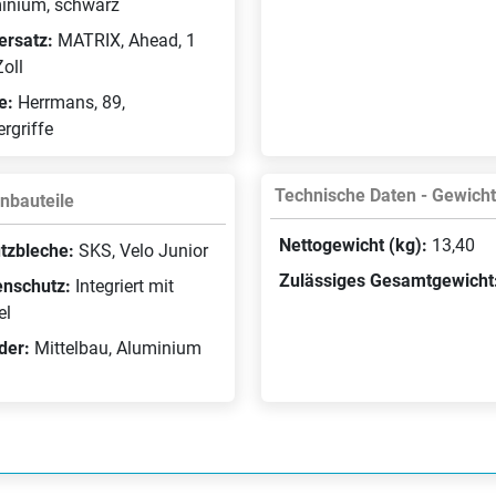
inium, schwarz
ersatz:
MATRIX, Ahead, 1
oll
fe:
Herrmans, 89,
rgriffe
Technische Daten - Gewich
nbauteile
Nettogewicht (kg):
13,40
tzbleche:
SKS, Velo Junior
Zulässiges Gesamtgewicht
enschutz:
Integriert mit
el
der:
Mittelbau, Aluminium