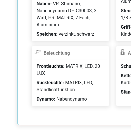
Alum
Naben:
VR: Shimano,
Nabendynamo DH-C30003, 3
Steu
Watt, HR: MATRIX, 7-Fach,
1/8 Z
Aluminium
Grif
Speichen:
verzinkt, schwarz
Kinde
Beleuchtung
A
Frontleuchte:
MATRIX, LED, 20
Schu
LUX
Kett
Rückleuchte:
MATRIX, LED,
Kurb
Standlichtfunktion
Stän
Dynamo:
Nabendynamo