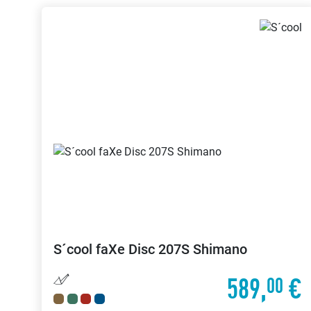
S´cool
faXe Disc 207S Shimano
589,
€
00