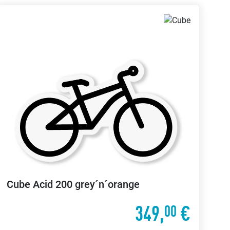
Cube
Acid 200 grey´n´orange
349,
€
00