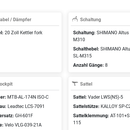
abel / Dämpfer
Schaltung
l:
20 Zoll Kettler fork
Schaltung:
SHIMANO Altus
M310
Schalthebel:
SHIMANO Alt
SL-M315
Anzahl Gänge:
8
ockpit
Sattel
er:
MTB-AL-174N ISO-C
Sattel:
Vader LWS(N5)-5
au:
Leadtec LCS-7091
Sattelstütze:
KALLOY SP-C
ersatz:
GH-601F
Sattelklemmung:
AT-101+S
115
fe:
Velo VLG-039-21A