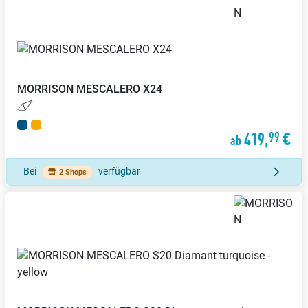
MORRISON
MESCALERO X24
419,
€
99
ab
Bei
verfügbar
2 Shops