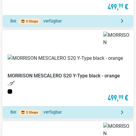
499,
€
99
Bei
verfügbar
0 Shops
MORRISON
MESCALERO S20 Y-Type black - orange
499,
€
99
Bei
verfügbar
2 Shops