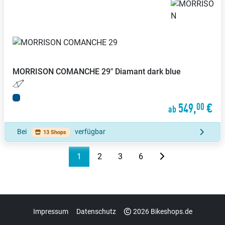
MORRISON
COMANCHE 29" Diamant dark blue
549,
€
00
ab
Bei
verfügbar
13 Shops
1
2
3
6
Impressum
Datenschutz
2026 Bikeshops.de