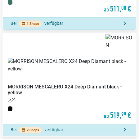
511,
€
00
ab
Bei
verfügbar
1 Shops
MORRISON
MESCALERO X24 Deep Diamant black -
yellow
519,
€
99
ab
Bei
verfügbar
2 Shops