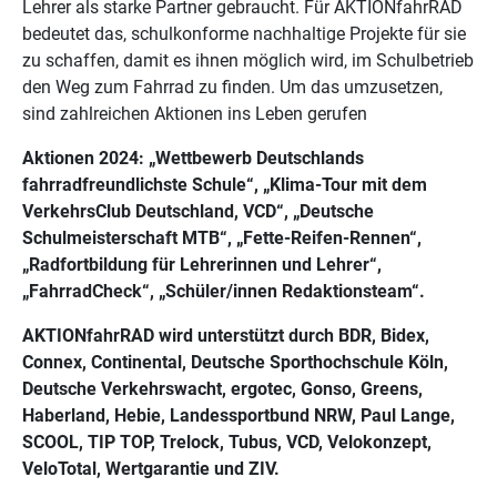
Lehrer als starke Partner gebraucht. Für AKTIONfahrRAD
bedeutet das, schulkonforme nachhaltige Projekte für sie
zu schaffen, damit es ihnen möglich wird, im Schulbetrieb
den Weg zum Fahrrad zu finden. Um das umzusetzen,
sind zahlreichen Aktionen ins Leben gerufen
Aktionen 2024: „Wettbewerb Deutschlands
fahrradfreundlichste Schule“, „Klima-Tour mit dem
VerkehrsClub Deutschland, VCD“, „Deutsche
Schulmeisterschaft MTB“, „Fette-Reifen-Rennen“,
„Radfortbildung für Lehrerinnen und Lehrer“,
„FahrradCheck“, „Schüler/innen Redaktionsteam“.
AKTIONfahrRAD wird unterstützt durch BDR, Bidex,
Connex, Continental, Deutsche Sporthochschule K
ö
ln,
Deutsche Verkehrswacht, ergotec, Gonso, Greens,
Haberland, Hebie, Landessportbund NRW, Paul Lange,
SCOOL, TIP TOP, Trelock, Tubus, VCD, Velokonzept,
VeloTotal, Wertgarantie und ZIV.