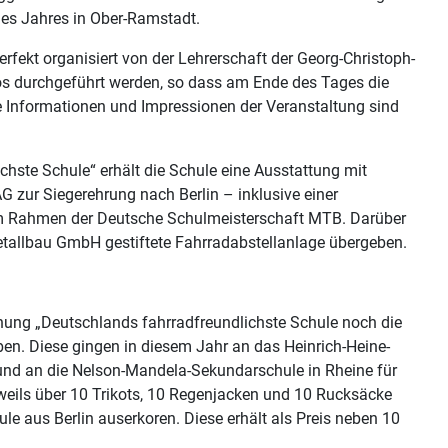
es Jahres in Ober-Ramstadt.
fekt organisiert von der Lehrerschaft der Georg-Christoph-
os durchgeführt werden, so dass am Ende des Tages die
e Informationen und Impressionen der Veranstaltung sind
hste Schule“ erhält die Schule eine Ausstattung mit
G zur Siegerehrung nach Berlin – inklusive einer
im Rahmen der Deutsche Schulmeisterschaft MTB. Darüber
tallbau GmbH gestiftete Fahrradabstellanlage übergeben.
ung „Deutschlands fahrradfreundlichste Schule noch die
ben. Diese gingen in diesem Jahr an das Heinrich-Heine-
 und an die Nelson-Mandela-Sekundarschule in Rheine für
eweils über 10 Trikots, 10 Regenjacken und 10 Rucksäcke
le aus Berlin auserkoren. Diese erhält als Preis neben 10