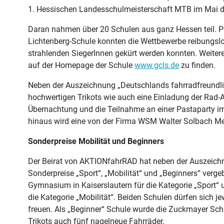
1. Hessischen Landesschulmeisterschaft MTB im Mai d
Daran nahmen über 20 Schulen aus ganz Hessen teil. Per
Lichtenberg-Schule konnten die Wettbewerbe reibungsl
strahlenden SiegerInnen gekürt werden konnten. Weiter
auf der Homepage der Schule
www.gcls.de
zu finden.
Neben der Auszeichnung „Deutschlands fahrradfreundlic
hochwertigen Trikots wie auch eine Einladung der Rad-A
Übernachtung und die Teilnahme an einer Pastaparty 
hinaus wird eine von der Firma WSM Walter Solbach Me
Sonderpreise Mobilität und Beginners
Der Beirat von AKTIONfahrRAD hat neben der Auszeichn
Sonderpreise „Sport“, „Mobilität“ und „Beginners“ verge
Gymnasium in Kaiserslautern für die Kategorie „Sport“
die Kategorie „Mobilität“. Beiden Schulen dürfen sich j
freuen. Als „Beginner“ Schule wurde die Zuckmayer Schu
Trikots auch fünf nagelneue Fahrräder.