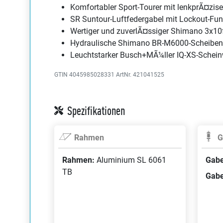
Komfortabler Sport-Tourer mit lenkprÃ¤z
SR Suntour-Luftfedergabel mit Lockout-Fun
Wertiger und zuverlÃ¤ssiger Shimano 3x10
Hydraulische Shimano BR-M6000-Scheibe
Leuchtstarker Busch+MÃ¼ller IQ-XS-Scheinw
GTIN 4045985028331
ArtNr. 421041525
Spezifikationen
Rahmen
G
Rahmen:
Aluminium SL 6061
Gabe
TB
Gabe