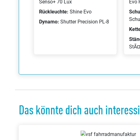
Senso+ 70 Lux
Evo 
Rückleuchte:
Shine Evo
Schu
Schu
Dynamo:
Shutter Precision PL-8
Kett
Stän
StÃ¤
Das könnte dich auch interess