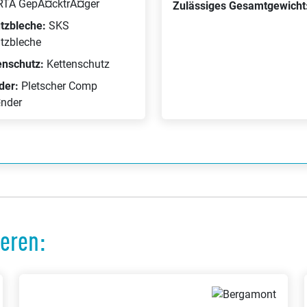
RTA GepÃ¤cktrÃ¤ger
Zulässiges Gesamtgewicht
tzbleche:
SKS
tzbleche
enschutz:
Kettenschutz
der:
Pletscher Comp
nder
ieren: