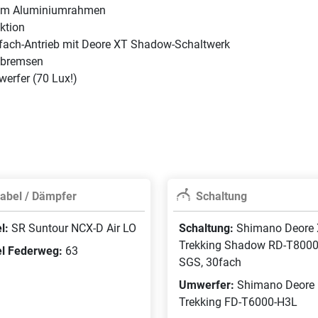
isem Aluminiumrahmen
ktion
fach-Antrieb mit Deore XT Shadow-Schaltwerk
nbremsen
erfer (70 Lux!)
abel / Dämpfer
Schaltung
l:
SR Suntour NCX-D Air LO
Schaltung:
Shimano Deore
Trekking Shadow RD-T8000
l Federweg:
63
SGS, 30fach
Umwerfer:
Shimano Deore
Trekking FD-T6000-H3L