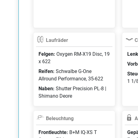
Laufräder
C
Felgen:
Oxygen RM-X19 Disc, 19
Lenk
x 622
Vorb
Reifen:
Schwalbe G-One
Steu
Allround Performance, 35-622
1 1/8
Naben:
Shutter Precision PL-8 |
Shimano Deore
Beleuchtung
A
Frontleuchte:
B+M IQ-XS T
Gepä