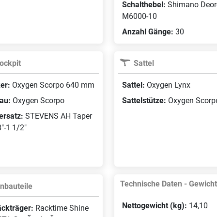
Schalthebel:
Shimano Deor
M6000-10
Anzahl Gänge:
30
ockpit
Sattel
er:
Oxygen Scorpo 640 mm
Sattel:
Oxygen Lynx
au:
Oxygen Scorpo
Sattelstütze:
Oxygen Scorp
ersatz:
STEVENS AH Taper
"-1 1/2"
Technische Daten - Gewich
nbauteile
Nettogewicht (kg):
14,10
ckträger:
Racktime Shine