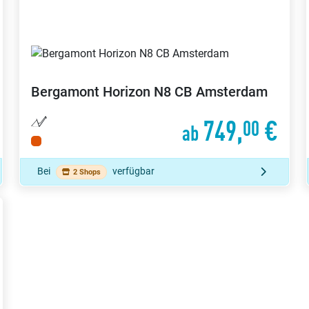
Bergamont
Horizon N8 CB Amsterdam
749,
€
00
ab
Bei
verfügbar
2 Shops