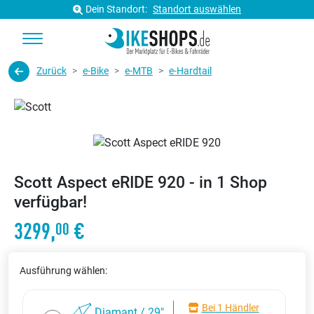
Dein Standort:
Standort auswählen
Zurück
e-Bike
e-MTB
e-Hardtail
Scott Aspect eRIDE 920 - in 1 Shop
verfügbar!
3299,
€
00
Ausführung wählen:
Bei 1 Händler
Diamant / 29"