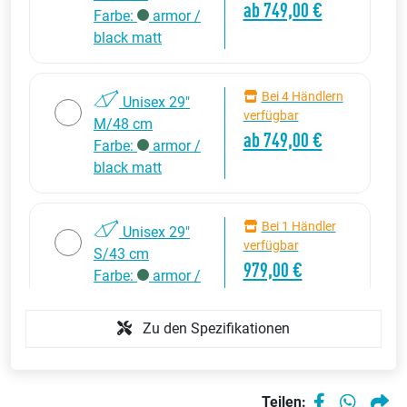
ab 749,00 €
Farbe:
armor /
black matt
Bei 4 Händlern
Unisex 29"
verfügbar
M/48 cm
ab 749,00 €
Farbe:
armor /
black matt
Bei 1 Händler
Unisex 29"
verfügbar
S/43 cm
979,00 €
Farbe:
armor /
black matt
Zu den Spezifikationen
Teilen: