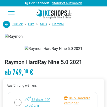
Dein Standort:
Standort auswählen
Zurück
Bike
MTB
Hardtail
Raymon HardRay Nine 5.0 2021
ab 749,
€
00
Ausführung wählen:
Bei 5 Händlern
Unisex 29"
verfügbar
L/52 cm