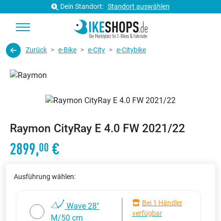
Dein Standort:
Standort auswählen
Zurück
e-Bike
e-City
e-Citybike
Raymon CityRay E 4.0 FW 2021/22
2899,
€
00
Ausführung wählen:
Bei 1 Händler
Wave 28"
verfügbar
M/50 cm