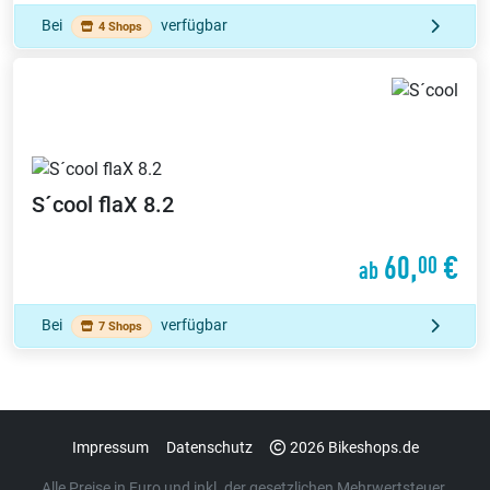
Bei
verfügbar
4 Shops
S´cool
flaX 8.2
60,
€
00
ab
Bei
verfügbar
7 Shops
Impressum
Datenschutz
2026 Bikeshops.de
Alle Preise in Euro und inkl. der gesetzlichen Mehrwertsteuer.