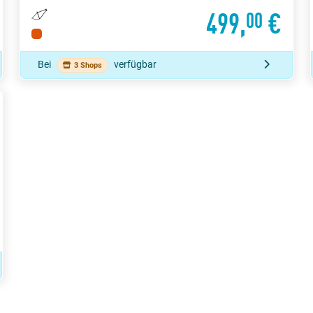
499,
€
00
Bei
verfügbar
3 Shops