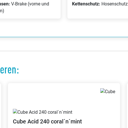
msen:
V-Brake (vorne und
Kettenschutz:
Hosenschutz
en)
ieren:
Cube
Acid 240 coral´n´mint