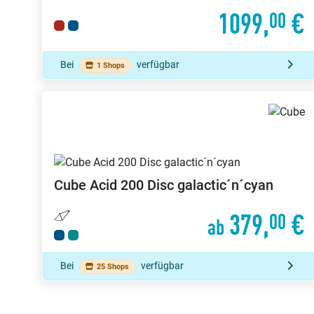
1099,
€
00
Bei
verfügbar
1 Shops
Cube
Acid 200 Disc galactic´n´cyan
379,
€
00
ab
Bei
verfügbar
25 Shops