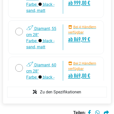
ab 999,00 €
Farbe:
black -
sand, matt
Bei 4 Händlern
Diamant, 55
verfügbar
cm 28"
ab 869,99 €
Farbe:
black -
sand, matt
Bei 2 Händlern
Diamant, 60
verfügbar
cm 28"
ab 869,00 €
Farbe:
black -
sand, matt
Zu den Spezifikationen
Bei 1 Händler
Diamant, 65
verfügbar
cm 28"
999,00 €
Teilen:
Farbe:
black -