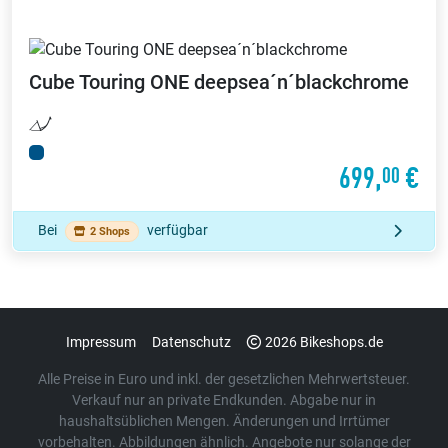
Cube
Touring ONE deepsea´n´blackchrome
699,
€
00
Bei
verfügbar
2 Shops
Impressum
Datenschutz
2026 Bikeshops.de
Alle Preise in Euro und inkl. der gesetzlichen Mehrwertsteuer.
Verkauf nur an private Endkunden. Abgabe nur in
haushaltsüblichen Mengen. Änderungen und Irrtümer
vorbehalten. Abbildungen ähnlich. Angebote nur solange der