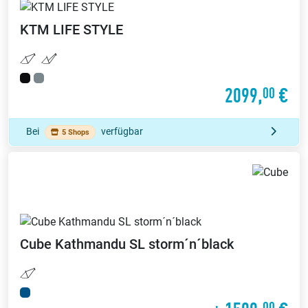
KTM
LIFE STYLE
2099,
€
00
Bei
verfügbar
5 Shops
Cube
Kathmandu SL storm´n´black
00