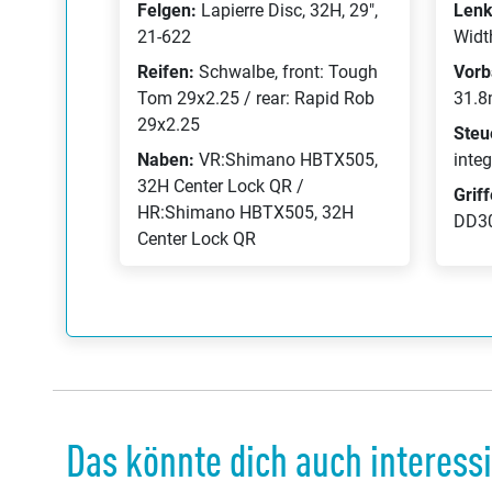
Felgen:
Lapierre Disc, 32H, 29",
Lenk
21-622
Widt
Reifen:
Schwalbe, front: Tough
Vorb
Tom 29x2.25 / rear: Rapid Rob
31.8
29x2.25
Steu
Naben:
VR:Shimano HBTX505,
integ
32H Center Lock QR /
Grif
HR:Shimano HBTX505, 32H
DD3
Center Lock QR
Das könnte dich auch interess