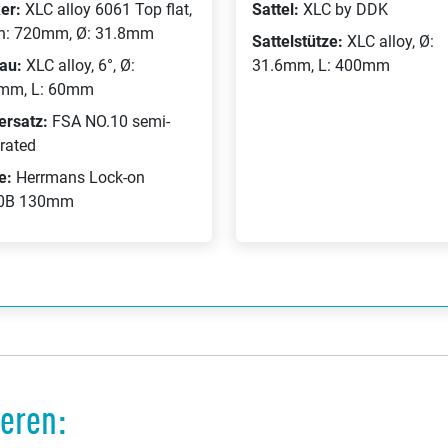
er:
XLC alloy 6061 Top flat,
Sattel:
XLC by DDK
h: 720mm, Ø: 31.8mm
Sattelstütze:
XLC alloy, Ø:
au:
XLC alloy, 6°, Ø:
31.6mm, L: 400mm
mm, L: 60mm
ersatz:
FSA NO.10 semi-
rated
fe:
Herrmans Lock-on
0B 130mm
ieren: