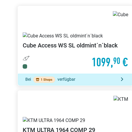
Cube
Access WS SL oldmint´n´black
1099,
€
90
Bei
verfügbar
1 Shops
KTM
ULTRA 1964 COMP 29