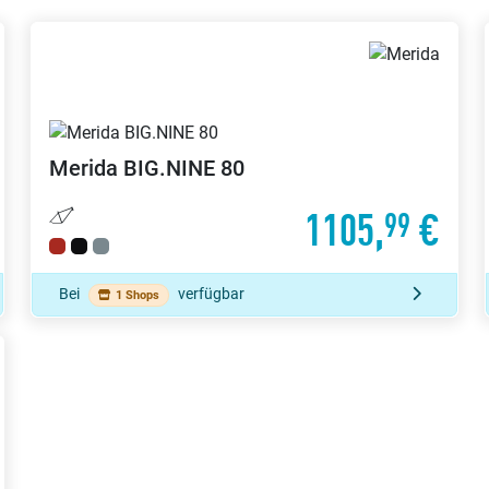
Merida
BIG.NINE 80
1105,
€
99
Bei
verfügbar
1 Shops