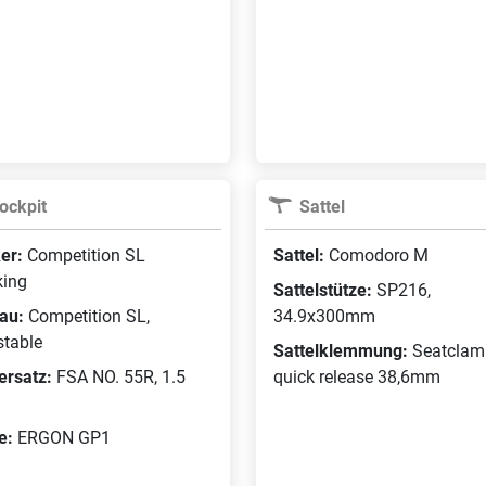
Wave 53 cm 
Farbe:
modern 
black shiny
|625
ockpit
Sattel
er:
Competition SL
Sattel:
Comodoro M
king
Sattelstütze:
SP216,
au:
Competition SL,
34.9x300mm
stable
Sattelklemmung:
Seatclam
ersatz:
FSA NO. 55R, 1.5
quick release 38,6mm
fe:
ERGON GP1