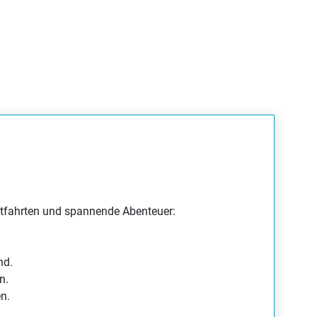
3500,00 €
blue matt /
 Wh
Bei 3 Händlern verfügbar
(28 Zoll)
ab 3499,00 €
red shiny
|625
Bei 3 Händlern verfügbar
(28 Zoll)
3599,00 €
ue shiny
|500
dtfahrten und spannende Abenteuer:
Bei 4 Händlern verfügbar
(28 Zoll)
nd.
ab 3499,00 €
ue shiny
|625
n.
n.