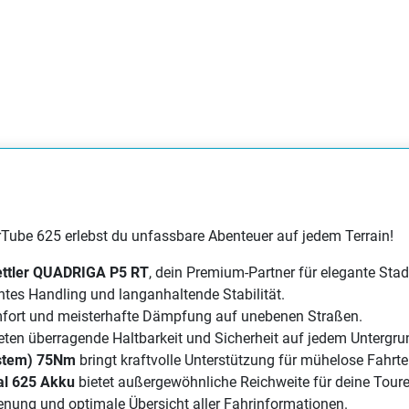
Farbe:
modern 
black shiny
|625
Wave 48 cm 
Farbe:
classic 
Wh
Wave 48 cm 
ube 625 erlebst du unfassbare Abenteuer auf jedem Terrain!
Farbe:
dark bl
Wh
ettler QUADRIGA P5 RT
, dein Premium-Partner für elegante Sta
entes Handling und langanhaltende Stabilität.
mfort und meisterhafte Dämpfung auf unebenen Straßen.
Wave 48 cm 
eten überragende Haltbarkeit und Sicherheit auf jedem Untergru
Farbe:
dark bl
ystem) 75Nm
bringt kraftvolle Unterstützung für mühelose Fahrte
Wh
al 625 Akku
bietet außergewöhnliche Reichweite für deine Toure
ienung und optimale Übersicht aller Fahrinformationen.