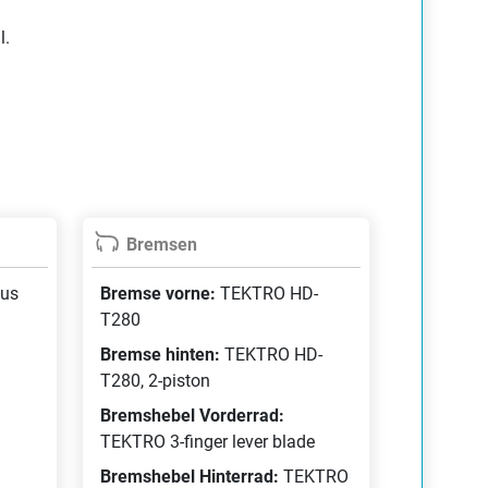
Bei 3 Händlern verfügbar
(28 Zoll)
l.
ab 2999,00 €
blue matt /
 Wh
Bei 1 Händler verfügbar
(28 Zoll)
3599,00 €
red shiny
|500
Bremsen
Bei 4 Händlern verfügbar
(28 Zoll)
us
Bremse vorne:
TEKTRO HD-
ab 3499,00 €
red shiny
|625
T280
Bremse hinten:
TEKTRO HD-
T280, 2-piston
Bei 6 Händlern verfügbar
(28 Zoll)
Bremshebel Vorderrad:
ab 2699,00 €
ue shiny
|625
TEKTRO 3-finger lever blade
Bremshebel Hinterrad:
TEKTRO