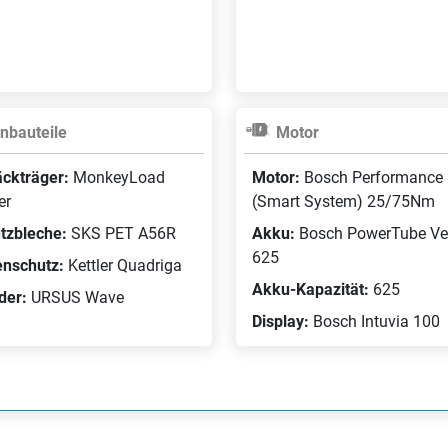
nbauteile
Motor
ckträger:
MonkeyLoad
Motor:
Bosch Performance 
er
(Smart System) 25/75Nm
tzbleche:
SKS PET A56R
Akku:
Bosch PowerTube Ver
625
enschutz:
Kettler Quadriga
Akku-Kapazität:
625
der:
URSUS Wave
Display:
Bosch Intuvia 100