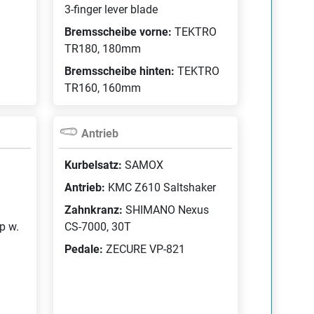
3-finger lever blade
Bremsscheibe vorne:
TEKTRO
Bei 1 Händler verfügbar
(28 Zoll)
TR180, 180mm
3799,00 €
blue matt /
 Wh
Bremsscheibe hinten:
TEKTRO
TR160, 160mm
Antrieb
Kurbelsatz:
SAMOX
Antrieb:
KMC Z610 Saltshaker
Zahnkranz:
SHIMANO Nexus
p w.
CS-7000, 30T
Pedale:
ZECURE VP-821