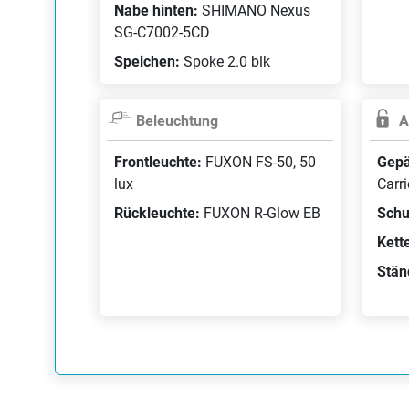
Nabe hinten:
SHIMANO Nexus
SG-C7002-5CD
Speichen:
Spoke 2.0 blk
Beleuchtung
A
Frontleuchte:
FUXON FS-50, 50
Gepä
lux
Carri
Rückleuchte:
FUXON R-Glow EB
Schu
Kett
Stän