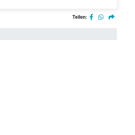
Bei 3 Händlern verfügbar
Teilen:
 (28 Zoll)
ab 2799,00 €
red shiny
|625
Bei 1 Händler verfügbar
 (28 Zoll)
3599,00 €
blue matt /
 Wh
Bei 3 Händlern verfügbar
 (28 Zoll)
ab 2799,00 €
red shiny
|625
Bei 2 Händlern verfügbar
(28 Zoll)
ab 3499,00 €
red shiny
|625