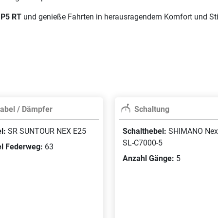
Wave 48 cm 
 P5 RT
und genieße Fahrten in herausragendem Komfort und Sti
Farbe:
modern 
black shiny
|625
Wave 53 cm 
Farbe:
classic 
Wh
abel / Dämpfer
Schaltung
Wave 53 cm 
l:
SR SUNTOUR NEX E25
Schalthebel:
SHIMANO Nex
Farbe:
classic 
SL-C7000-5
l Federweg:
63
Wh
Anzahl Gänge:
5
Wave 53 cm 
Farbe:
dark bl
Wh