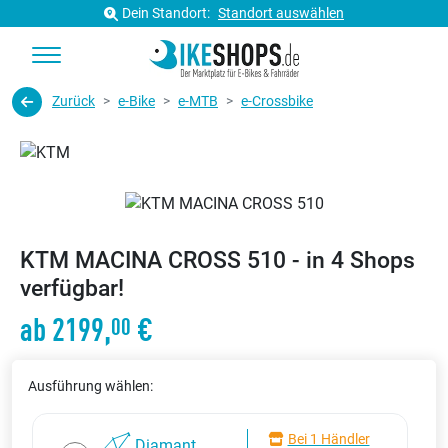
Dein Standort:
Standort auswählen
Zurück
e-Bike
e-MTB
e-Crossbike
KTM MACINA CROSS 510 - in 4 Shops
verfügbar!
ab 2199,
€
00
Ausführung wählen:
Bei 1 Händler
Diamant,