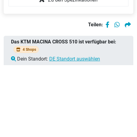
28"
3099,00 €
Farbe:
black
matt (green+grey)
Teilen:
Bei 2 Händlern
Trapez, 56cm,
Das KTM MACINA CROSS 510 ist verfügbar bei:
verfügbar
28"
3099,00 €
4 Shops
Farbe:
black
Dein Standort:
DE Standort auswählen
matt (green+grey)
Bei 1 Händler
Wave, 46cm,
verfügbar
28"
3299,00 €
Farbe:
black
matt (green+grey)
Bei 1 Händler
Wave, 51cm,
verfügbar
28"