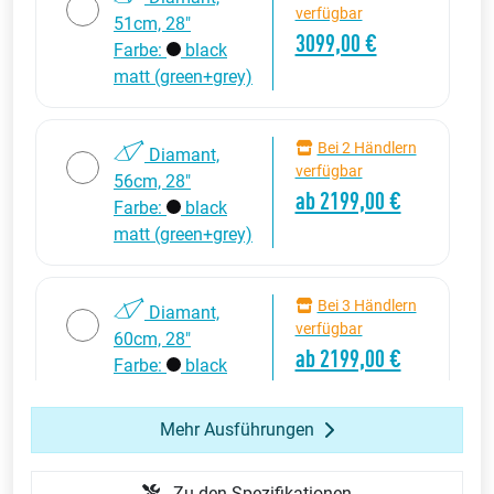
verfügbar
51cm, 28"
3099,00 €
Farbe:
black
matt (green+grey)
Bei 2 Händlern
Diamant,
verfügbar
56cm, 28"
ab 2199,00 €
Farbe:
black
matt (green+grey)
Bei 3 Händlern
Diamant,
verfügbar
60cm, 28"
ab 2199,00 €
Farbe:
black
matt (green+grey)
Mehr Ausführungen
Bei 1 Händler
Trapez, 51cm,
verfügbar
Zu den Spezifikationen