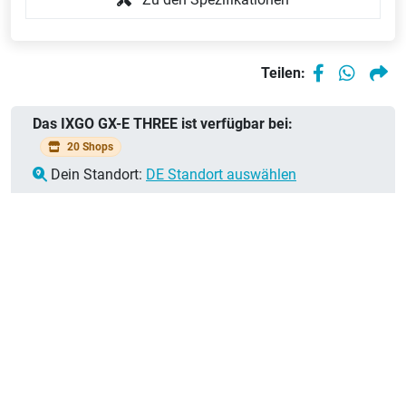
Farbe:
frost
Bei 5 Händlern
58 cm (28")
Teilen:
verfügbar
Herren
3699,99 €
Farbe:
cinder
Das IXGO GX-E THREE ist verfügbar bei:
black
20 Shops
Dein Standort:
DE Standort auswählen
Bei 1 Händler
58 cm (28")
verfügbar
Herren
3699,99 €
Farbe:
frost