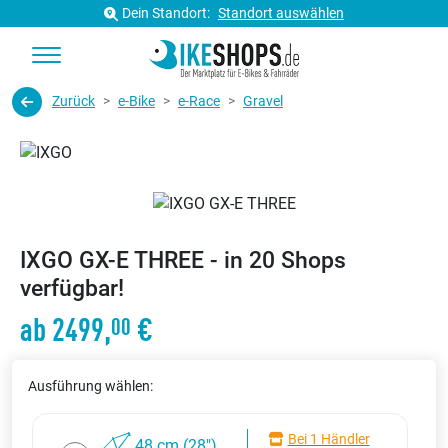
Dein Standort:
Standort auswählen
Zurück
e-Bike
e-Race
Gravel
IXGO GX-E THREE - in 20 Shops
verfügbar!
ab 2499,
€
00
Ausführung wählen:
Bei 1 Händler
48 cm (28")