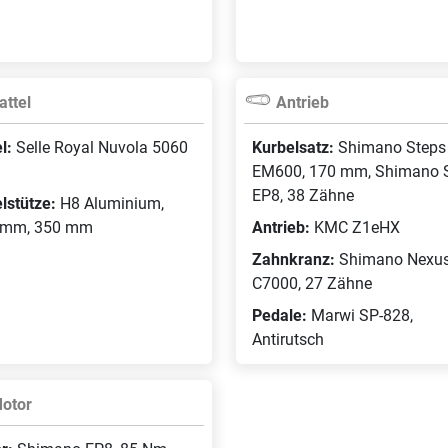
attel
Antrieb
el:
Selle Royal Nuvola 5060
Kurbelsatz:
Shimano Steps
EM600, 170 mm, Shimano 
EP8, 38 Zähne
elstütze:
H8 Aluminium,
 mm, 350 mm
Antrieb:
KMC Z1eHX
Zahnkranz:
Shimano Nexus
C7000, 27 Zähne
Pedale:
Marwi SP-828,
Antirutsch
otor