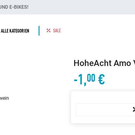
ND E-BIKES!
SALE
ALLE KATEGORIEN
HoheAcht Amo V
-1,
€
00