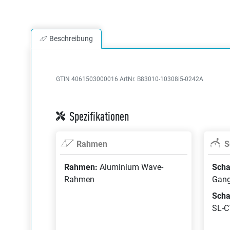
Beschreibung
GTIN 4061503000016
ArtNr. B83010-10308i5-0242A
Spezifikationen
Rahmen
S
Rahmen:
Aluminium Wave-
Scha
Rahmen
Gan
Scha
SL-C