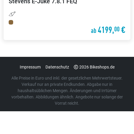
Stevens
E-Juke 7.8.1 FEQ
4199,
€
00
ab
Impressum
Datenschutz
2026 Bikeshops.de
Alle Preise in Euro und inkl. der gesetzlichen Mehrwertsteuer.
Verkauf nur an private Endkunden. Abgabe nur in
haushaltsüblichen Mengen. Änderungen und Irrtümer
vorbehalten. Abbildungen ähnlich. Angebote nur solange der
Vorrat reicht.