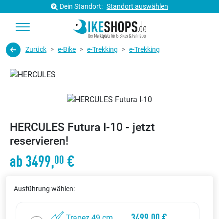
Dein Standort:
Standort auswählen
Zurück
e-Bike
e-Trekking
e-Trekking
HERCULES Futura I-10 - jetzt
reservieren!
ab 3499,
€
00
Ausführung wählen:
3499,00 €
Trapez 49 cm