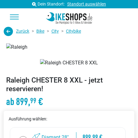
Dein Standort:
Standort auswählen
Zurück
Bike
City
Citybike
Raleigh CHESTER 8 XXL - jetzt
reservieren!
ab 899,
€
99
Ausführung wählen:
899,99 €
Diamant 28"