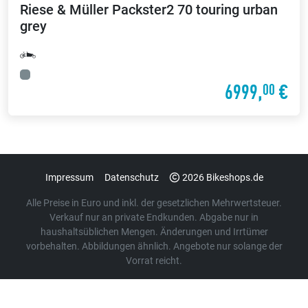
Riese & Müller
Packster2 70 touring urban
grey
6999,
€
00
Impressum
Datenschutz
2026 Bikeshops.de
Alle Preise in Euro und inkl. der gesetzlichen Mehrwertsteuer.
Verkauf nur an private Endkunden. Abgabe nur in
haushaltsüblichen Mengen. Änderungen und Irrtümer
vorbehalten. Abbildungen ähnlich. Angebote nur solange der
Vorrat reicht.