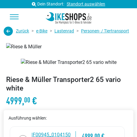
Dein Standort:
Standort auswählen
Zurück
e-Bike
Lastenrad
Personen- / Tiertransport
Riese & Müller Transporter2 65 vario
white
4999,
€
00
Ausführung wählen:
|F00945_0104150
4999,00 €