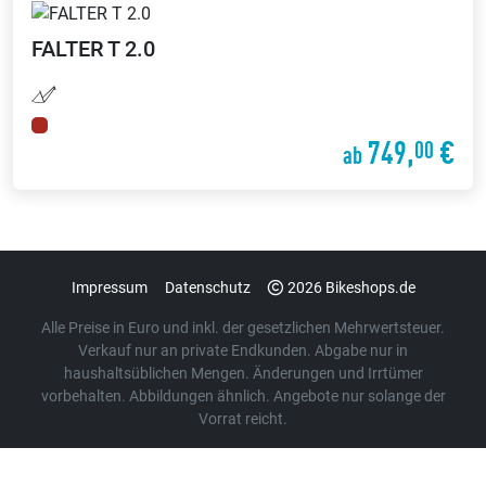
FALTER
T 2.0
749,
€
00
ab
Impressum
Datenschutz
2026 Bikeshops.de
Alle Preise in Euro und inkl. der gesetzlichen Mehrwertsteuer.
Verkauf nur an private Endkunden. Abgabe nur in
haushaltsüblichen Mengen. Änderungen und Irrtümer
vorbehalten. Abbildungen ähnlich. Angebote nur solange der
Vorrat reicht.