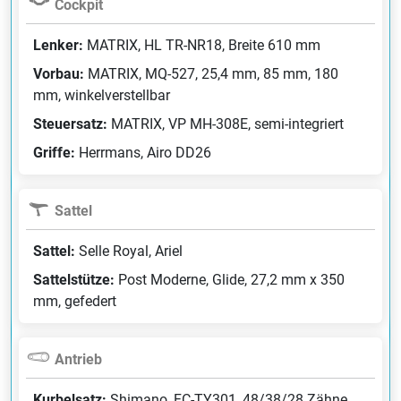
Cockpit
Lenker:
MATRIX, HL TR-NR18, Breite 610 mm
Vorbau:
MATRIX, MQ-527, 25,4 mm, 85 mm, 180
mm, winkelverstellbar
Steuersatz:
MATRIX, VP MH-308E, semi-integriert
Griffe:
Herrmans, Airo DD26
Sattel
Sattel:
Selle Royal, Ariel
Sattelstütze:
Post Moderne, Glide, 27,2 mm x 350
mm, gefedert
Antrieb
Kurbelsatz:
Shimano, FC-TY301, 48/38/28 Zähne,