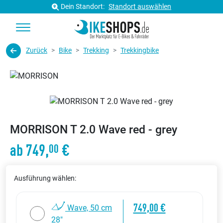
Dein Standort:
Standort auswählen
Zurück
Bike
Trekking
Trekkingbike
MORRISON T 2.0 Wave red - grey
ab 749,
€
00
Ausführung wählen:
749,00 €
Wave, 50 cm
28"