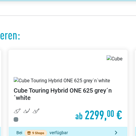
ieren:
Cube
Touring Hybrid ONE 625 grey´n
´white
2299,
€
00
ab
Bei
verfügbar
9 Shops