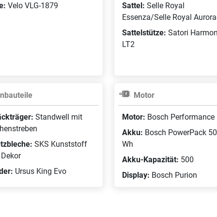
fe:
Velo VLG-1879
Sattel:
Selle Royal
Essenza/Selle Royal Aurora
Sattelstütze:
Satori Harmo
LT2
nbauteile
Motor
ckträger:
Standwell mit
Motor:
Bosch Performance 
henstreben
Akku:
Bosch PowerPack 5
tzbleche:
SKS Kunststoff
Wh
 Dekor
Akku-Kapazität:
500
der:
Ursus King Evo
Display:
Bosch Purion