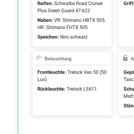
Reifen:
Schwalbe Road Cruiser
Grif
Plus Green Guard 47-622
Naben:
VR: Shimano HBTX 505;
HR: Shimano FHTX 505
Speichen:
Niro schwarz
Beleuchtung
A
Frontleuchte:
Trelock Veo 50 (50
Gepä
Lux)
Tasc
Rückleuchte:
Trelock LS611
Schu
Matt
Stän