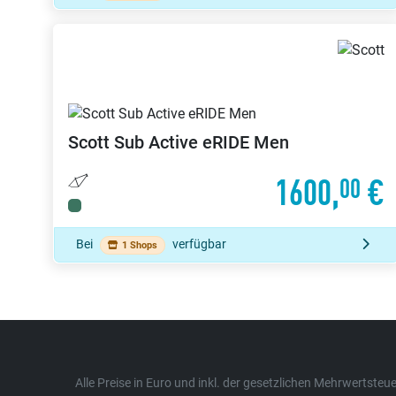
Scott
Sub Active eRIDE Men
1600,
€
00
Bei
verfügbar
1 Shops
Alle Preise in Euro und inkl. der gesetzlichen Mehrwertst