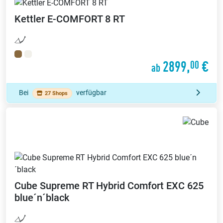
Kettler
E-COMFORT 8 RT
2899,
€
00
ab
Bei
verfügbar
27 Shops
Cube
Supreme RT Hybrid Comfort EXC 625
blue´n´black