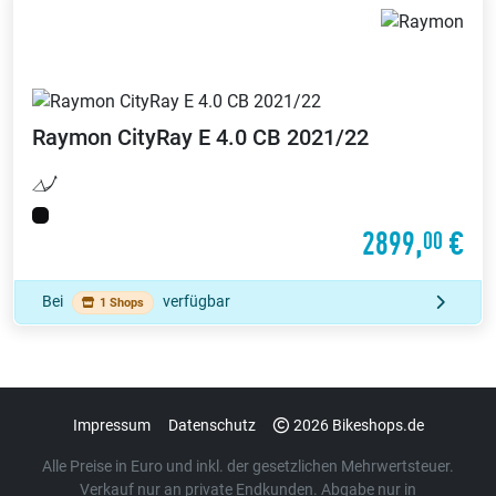
Raymon
CityRay E 4.0 CB 2021/22
2899,
€
00
Bei
verfügbar
1 Shops
Impressum
Datenschutz
2026 Bikeshops.de
Alle Preise in Euro und inkl. der gesetzlichen Mehrwertsteuer.
Verkauf nur an private Endkunden. Abgabe nur in