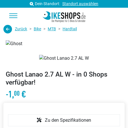
Dein Standort:
Standort auswählen
Zurück
Bike
MTB
Hardtail
Ghost Lanao 2.7 AL W - in 0 Shops
verfügbar!
-1,
€
00
Zu den Spezifikationen