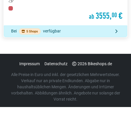
3555,
€
00
ab
Bei
verfügbar
5 Shops
Impressum
Datenschutz
2026 Bikeshops.de
Alle Preise in Euro und inkl. der gesetzlichen Mehrwertsteuer.
Verkauf nur an private Endkunden. Abgabe nur in
haushaltsüblichen Mengen. Änderungen und Irrtümer
vorbehalten. Abbildungen ähnlich. Angebote nur solange der
Vorrat reicht.