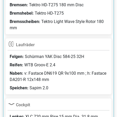
Bremsen:
Tektro HD-T275 180 mm Disc
Bremshebel:
Tektro HD-T275
Bremsscheiben:
Tektro Light Wave Style Rotor 180
mm
Laufräder
Felgen:
Schürman YAK Disc 584-25 32H
Reifen:
WTB Groov-E 2.4
Naben:
v: Fastace DN619 QR 9x100 mm ; h: Fastace
DA201-R 12x148 mm
Speichen:
Sapim 2.0
Cockpit
Lenker:
XLC 720 mm Rise 15 mm Dia. 31.8 mm